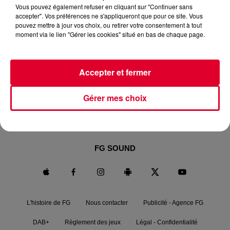
Vous pouvez également refuser en cliquant sur "Continuer sans
Session.
accepter". Vos préférences ne s'appliqueront que pour ce site. Vous
Le DJ star belge est venu dans les studios de Radio FG à
pouvez mettre à jour vos choix, ou retirer votre consentement à tout
l'occasion de la sortie de son nouveau titre 'Like I Love You'.
moment via le lien "Gérer les cookies" situé en bas de chaque page.
Accepter et fermer
Gérer mes choix
RADIO FG.
NEWS
FG MIX
PODCASTS
FG CHIC
FG DANCE
MAXXIMUM
FG SOUND
L'histoire de FG
Nous contacter
Publicité - Agence FG
DAB+
Règlement des jeux
Légal - Confidentialité