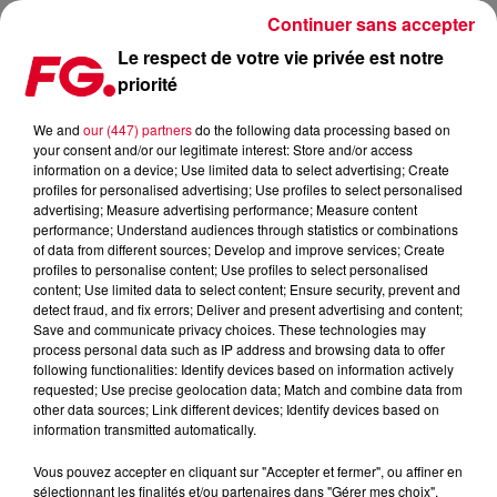
Continuer sans accepter
Le respect de votre vie privée est notre
priorité
LOST FREQUENCIES | CLUB FG LIVE DJ MIX
We and
our (447) partners
do the following data processing based on
your consent and/or our legitimate interest: Store and/or access
information on a device; Use limited data to select advertising; Create
profiles for personalised advertising; Use profiles to select personalised
advertising; Measure advertising performance; Measure content
Cet élément est masqué compte-tenu du refus du
performance; Understand audiences through statistics or combinations
of data from different sources; Develop and improve services; Create
dépôt de cookies que vous avez exprimé. Si vous
profiles to personalise content; Use profiles to select personalised
souhaitez l'afficher, merci de nous donner votre accord
content; Use limited data to select content; Ensure security, prevent and
en cliquant sur le bouton ci-dessous.
detect fraud, and fix errors; Deliver and present advertising and content;
Save and communicate privacy choices. These technologies may
process personal data such as IP address and browsing data to offer
Afficher l'élément
following functionalities: Identify devices based on information actively
requested; Use precise geolocation data; Match and combine data from
other data sources; Link different devices; Identify devices based on
information transmitted automatically.
�� Plus de musique:
http://bit.ly/2AnxnWV
Vous pouvez accepter en cliquant sur "Accepter et fermer", ou affiner en
Lost Frequencies était l'invité exceptionnel de Club FG Live
sélectionnant les finalités et/ou partenaires dans "Gérer mes choix".