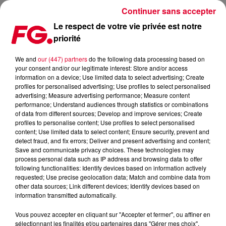
Continuer sans accepter
Le respect de votre vie privée est notre
priorité
KC LIGHTS | FG CLOUD PARTY | LIVE DJ MIX | RADIO FG
We and
our (447) partners
do the following data processing based on
your consent and/or our legitimate interest: Store and/or access
information on a device; Use limited data to select advertising; Create
profiles for personalised advertising; Use profiles to select personalised
advertising; Measure advertising performance; Measure content
Cet élément est masqué compte-tenu du refus du
performance; Understand audiences through statistics or combinations
of data from different sources; Develop and improve services; Create
dépôt de cookies que vous avez exprimé. Si vous
profiles to personalise content; Use profiles to select personalised
souhaitez l'afficher, merci de nous donner votre accord
content; Use limited data to select content; Ensure security, prevent and
en cliquant sur le bouton ci-dessous.
detect fraud, and fix errors; Deliver and present advertising and content;
Save and communicate privacy choices. These technologies may
process personal data such as IP address and browsing data to offer
Afficher l'élément
following functionalities: Identify devices based on information actively
requested; Use precise geolocation data; Match and combine data from
other data sources; Link different devices; Identify devices based on
information transmitted automatically.
�x}� Soutenir la collecte de fonds 'FG for DJs' :
https://bit.ly/fg-for-djs
Vous pouvez accepter en cliquant sur "Accepter et fermer", ou affiner en
�� Abonnez-vous pour plus de musique:
sélectionnant les finalités et/ou partenaires dans "Gérer mes choix".