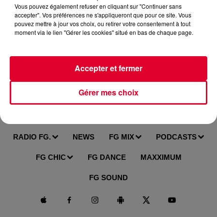
http://bit.ly/2AnxnWV
Vous pouvez également refuser en cliquant sur "Continuer sans
accepter". Vos préférences ne s'appliqueront que pour ce site. Vous
�� Écoutez nos radios: https://bit.ly/2JmAB1J
pouvez mettre à jour vos choix, ou retirer votre consentement à tout
moment via le lien "Gérer les cookies" situé en bas de chaque page.
Rejoignez FG sur les réseaux sociaux :
→ Instagram : https://www.instagram.com/radiofgoffi...
→ Site Web : http://www.radiofg.com
Accepter et fermer
→ Facebook : http://www.facebook.com/radiofg
Gérer mes choix
RADIO FG.
NEWS
FG MIX
PODCASTS
FG CHIC
FG DANCE
MAXXIMUM
FG SOUND