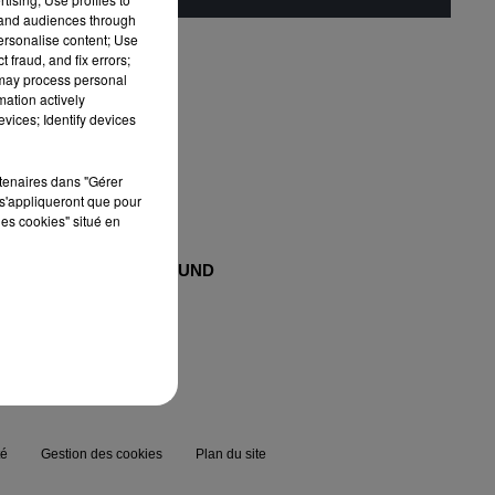
tand audiences through
personalise content; Use
 fraud, and fix errors;
 may process personal
mation actively
vices; Identify devices
rtenaires dans "Gérer
s'appliqueront que pour
les cookies" situé en
MAXXIMUM
FG SOUND
té
Gestion des cookies
Plan du site