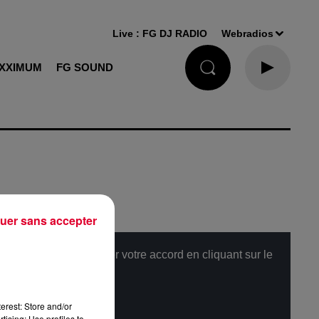
Live :
FG DJ RADIO
Webradios
XXIMUM
FG SOUND
uer sans accepter
, merci de nous donner votre accord en cliquant sur le
erest: Store and/or
tising; Use profiles to