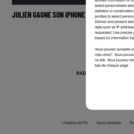
select personalised ad
statistics or combinatio
JULIEN GAGNE SON IPHONE X SUR RADIO FG !
profiles to select person
Deliver and present adv
data such as IP address 
requested; Use precise g
based on information tra
Vous pouvez accepter en 
mes choix". Vous pouvez
ce site. Vous pouvez met
bas de chaque page.
RADIO FG.
NEWS
L'histoire de FG
Nous contacter
Pu