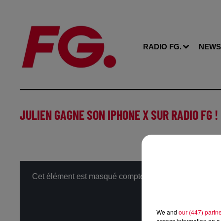
RADIO FG.
NEWS
JULIEN GAGNE SON IPHONE X SUR RADIO FG !
Cet élément est masqué compte-tenu du refus du dépôt 
We and
our (447) partn
access information on a 