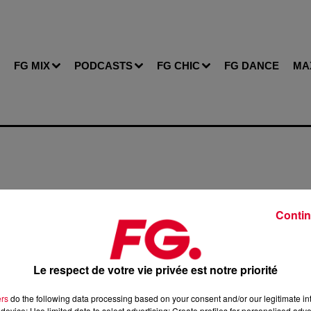
FG MIX
PODCASTS
FG CHIC
FG DANCE
MA
Contin
de cookies que vous avez exprimé. Si vous souhaitez l'afficher
bouton ci-dessous.
Le respect de votre vie privée est notre priorité
Afficher l'élément
ers
do the following data processing based on your consent and/or our legitimate int
device; Use limited data to select advertising; Create profiles for personalised adver