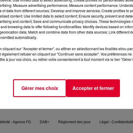
vertising; Measure advertising performance; Measure content performance; Unders
ns of data from different sources; Develop and improve services; Create profiles to 
alised content; Use limited data to select content; Ensure security, prevent and detect
ertising and content; Save and communicate privacy choices. These technologies
and browsing data to offer following functionalities: Identify devices based on infor
eolocation data; Match and combine data from other data sources; Link different de
nsmitted automatically.
cliquant sur "Accepter et fermer", ou affiner en sélectionnant les finalités et/ou pa
 également refuser en cliquant sur "Continuer sans accepter". Vos préférences ne 
tre à jour vos choix, ou retirer votre consentement à tout moment via le lien "Gérer 
FG MIX
PODCASTS
FG CHIC
FG DANCE
Gérer mes choix
Accepter et fermer
blicité - Agence FG
DAB+
Règlement des jeux
Légal - Confidentiali