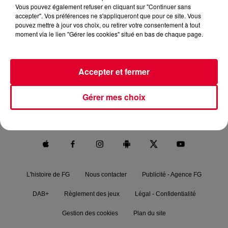
place).
Vous pouvez également refuser en cliquant sur "Continuer sans
accepter". Vos préférences ne s'appliqueront que pour ce site. Vous
pouvez mettre à jour vos choix, ou retirer votre consentement à tout
moment via le lien "Gérer les cookies" situé en bas de chaque page.
Accepter et fermer
RADIO FG.
NEWS
FG MIX
PODCASTS
Gérer mes choix
FG CHIC
FG DANCE
MAXXIMUM
FG SOUND
L'histoire de FG
Nous contacter
Publicité - Agence FG
DAB+
Règlement des jeux
Légal - Confidentialité
Gestion des cookies
Plan du site