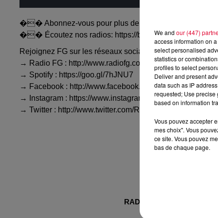
�� Abonnez-vous pour plus de musique: http://bit.ly
We and
our (447) partn
�� Écoutez nos radios: https://bit.ly/2JmAB1J
access information on a 
select personalised ad
Rejoignez FG sur les réseaux sociaux :
statistics or combinatio
→ Radio FG : http://www.radiofg.com
profiles to select person
→ Spotify : https://goo.gl/7hJNU7
Deliver and present adv
data such as IP address 
→ Facebook : http://www.facebook.com/radiofg
requested; Use precise g
→ Instagram : https://www.instagram.com/radiofgoffi...
based on information tra
→ Twitter : http://www.twitter.com/RadioFGOfficiel
Vous pouvez accepter en 
mes choix". Vous pouvez
ce site. Vous pouvez met
bas de chaque page.
RADIO FG.
NEWS