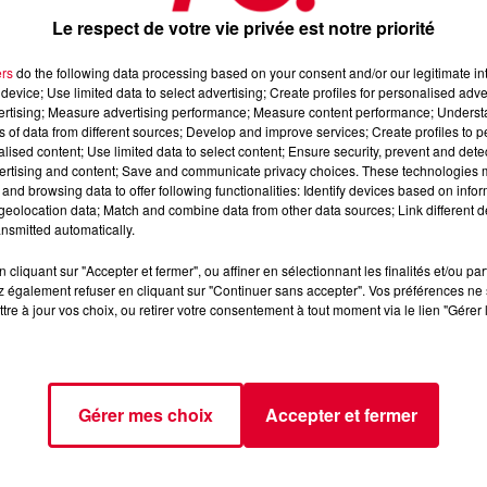
Le respect de votre vie privée est notre priorité
/2AnxnWV
ers
do the following data processing based on your consent and/or our legitimate int
device; Use limited data to select advertising; Create profiles for personalised adver
vertising; Measure advertising performance; Measure content performance; Unders
ns of data from different sources; Develop and improve services; Create profiles to 
alised content; Use limited data to select content; Ensure security, prevent and detect
ertising and content; Save and communicate privacy choices. These technologies
and browsing data to offer following functionalities: Identify devices based on infor
eolocation data; Match and combine data from other data sources; Link different de
nsmitted automatically.
cliquant sur "Accepter et fermer", ou affiner en sélectionnant les finalités et/ou pa
 également refuser en cliquant sur "Continuer sans accepter". Vos préférences ne 
tre à jour vos choix, ou retirer votre consentement à tout moment via le lien "Gérer 
Gérer mes choix
Accepter et fermer
FG MIX
PODCASTS
FG CHIC
FG DANCE