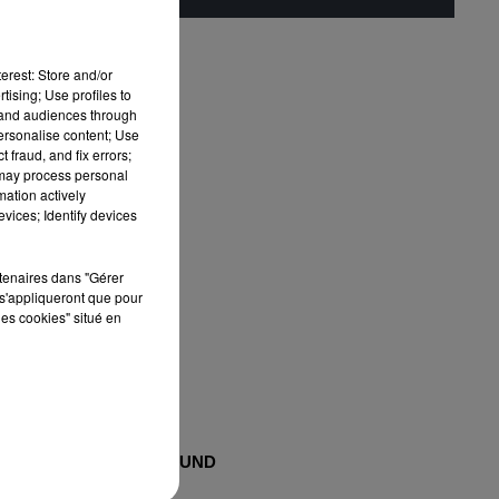
erest: Store and/or
tising; Use profiles to
tand audiences through
personalise content; Use
 fraud, and fix errors;
 may process personal
mation actively
vices; Identify devices
rtenaires dans "Gérer
s'appliqueront que pour
les cookies" situé en
MAXXIMUM
FG SOUND