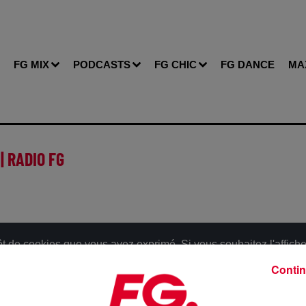
FG MIX
PODCASTS
FG CHIC
FG DANCE
MA
 | RADIO FG
de cookies que vous avez exprimé. Si vous souhaitez l'afficher
bouton ci-dessous.
Contin
Afficher l'élément