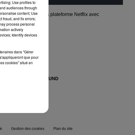
tising; Use profiles to
tand audiences through
personalise content; Use
ut d’année 2020 sur la plateforme Netflix avec
 fraud, and fix errors;
 may process personal
mation actively
vices; Identify devices
rtenaires dans "Gérer
s'appliqueront que pour
les cookies" situé en
MAXXIMUM
FG SOUND
té
Gestion des cookies
Plan du site