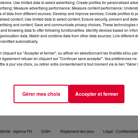
device; Use limited data to select advertising; Create profiles for personalised adver
vertising; Measure advertising performance; Measure content performance; Unders
ns of data from different sources; Develop and improve services; Create profiles to 
ur dans la série Messiah ! C’est l’une des séries phares du déb
alised content; Use limited data to select content; Ensure security, prevent and detect
ertising and content; Save and communicate privacy choices. These technologies
and browsing data to offer following functionalities: Identify devices based on infor
eolocation data; Match and combine data from other data sources; Link different de
nsmitted automatically.
cliquant sur "Accepter et fermer", ou affiner en sélectionnant les finalités et/ou pa
 également refuser en cliquant sur "Continuer sans accepter". Vos préférences ne 
tre à jour vos choix, ou retirer votre consentement à tout moment via le lien "Gérer 
FG MIX
PODCASTS
FG CHIC
FG DANCE
Gérer mes choix
Accepter et fermer
blicité - Agence FG
DAB+
Règlement des jeux
Légal - Confidentiali