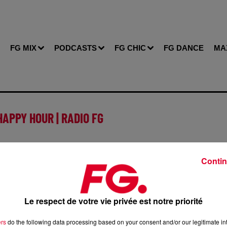
FG MIX
PODCASTS
FG CHIC
FG DANCE
MA
HAPPY HOUR | RADIO FG
Contin
de cookies que vous avez exprimé. Si vous souhaitez l'afficher
bouton ci-dessous.
Le respect de votre vie privée est notre priorité
Afficher l'élément
ers
do the following data processing based on your consent and/or our legitimate int