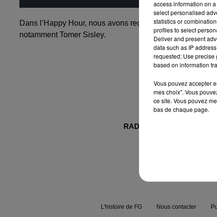
access information on a 
select personalised ad
statistics or combinatio
Dans l’Happy Hour, nous avons reçu Farès Landoulsi, acte
profiles to select person
notamment Tomer Sisley.
Deliver and present adv
data such as IP address 
requested; Use precise g
based on information tra
Vous pouvez accepter en 
mes choix". Vous pouvez
ce site. Vous pouvez met
bas de chaque page.
RADIO FG.
NEWS
L'histoire de FG
Nous contacter
Pu