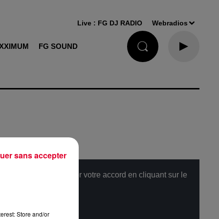
Live :
FG DJ RADIO
Webradios
XXIMUM
FG SOUND
uer sans accepter
, merci de nous donner votre accord en cliquant sur le
erest: Store and/or