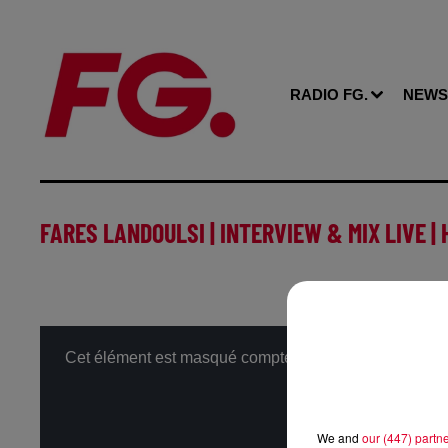
RADIO FG.
NEWS
FARES LANDOULSI | INTERVIEW & MIX LIVE | 
Cet élément est masqué compte-tenu du refus du dépôt 
We and
our (447) partn