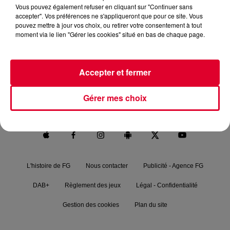
Vous pouvez également refuser en cliquant sur "Continuer sans
accepter". Vos préférences ne s'appliqueront que pour ce site. Vous
pouvez mettre à jour vos choix, ou retirer votre consentement à tout
moment via le lien "Gérer les cookies" situé en bas de chaque page.
RADIO FG.
NEWS
FG MIX
PODCASTS
Accepter et fermer
FG CHIC
FG DANCE
MAXXIMUM
Gérer mes choix
FG SOUND
L'histoire de FG
Nous contacter
Publicité - Agence FG
DAB+
Règlement des jeux
Légal - Confidentialité
Gestion des cookies
Plan du site