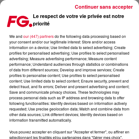
Continuer sans accepter
Le respect de votre vie privée est notre
priorité
EDEN DUCOURANT | INTERVIEW | HAPPY HOUR | RADIO FG
We and
our (447) partners
do the following data processing based on
your consent and/or our legitimate interest: Store and/or access
information on a device; Use limited data to select advertising; Create
profiles for personalised advertising; Use profiles to select personalised
advertising; Measure advertising performance; Measure content
Cet élément est masqué compte-tenu du refus du
performance; Understand audiences through statistics or combinations
of data from different sources; Develop and improve services; Create
dépôt de cookies que vous avez exprimé. Si vous
profiles to personalise content; Use profiles to select personalised
souhaitez l'afficher, merci de nous donner votre accord
content; Use limited data to select content; Ensure security, prevent and
en cliquant sur le bouton ci-dessous.
detect fraud, and fix errors; Deliver and present advertising and content;
Save and communicate privacy choices. These technologies may
process personal data such as IP address and browsing data to offer
Afficher l'élément
following functionalities: Identify devices based on information actively
requested; Use precise geolocation data; Match and combine data from
other data sources; Link different devices; Identify devices based on
information transmitted automatically.
Dans l'Happy Hour, Antoine Baduel a reçu Eden Ducourant.
La jeune actrice est l'héroïne de la mini série "Pour Sarah"
Vous pouvez accepter en cliquant sur "Accepter et fermer", ou affiner en
diffusée sur TF1.
sélectionnant les finalités et/ou partenaires dans "Gérer mes choix".