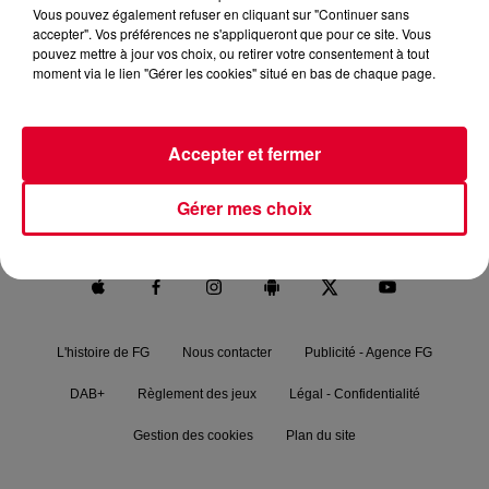
Vous pouvez également refuser en cliquant sur "Continuer sans
accepter". Vos préférences ne s'appliqueront que pour ce site. Vous
pouvez mettre à jour vos choix, ou retirer votre consentement à tout
moment via le lien "Gérer les cookies" situé en bas de chaque page.
RADIO FG.
NEWS
FG MIX
PODCASTS
Accepter et fermer
FG CHIC
FG DANCE
MAXXIMUM
Gérer mes choix
FG SOUND
L'histoire de FG
Nous contacter
Publicité - Agence FG
DAB+
Règlement des jeux
Légal - Confidentialité
Gestion des cookies
Plan du site