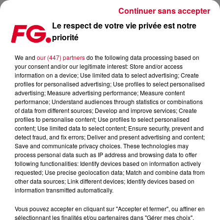
Continuer sans accepter
Le respect de votre vie privée est notre
priorité
CREANGE - MINIMIX ET INTERVIEW DANS L'HAPPY HOUR FG
We and
our (447) partners
do the following data processing based on
your consent and/or our legitimate interest: Store and/or access
information on a device; Use limited data to select advertising; Create
profiles for personalised advertising; Use profiles to select personalised
advertising; Measure advertising performance; Measure content
Cet élément est masqué compte-tenu du refus du
performance; Understand audiences through statistics or combinations
of data from different sources; Develop and improve services; Create
dépôt de cookies que vous avez exprimé. Si vous
profiles to personalise content; Use profiles to select personalised
souhaitez l'afficher, merci de nous donner votre accord
content; Use limited data to select content; Ensure security, prevent and
en cliquant sur le bouton ci-dessous.
detect fraud, and fix errors; Deliver and present advertising and content;
Save and communicate privacy choices. These technologies may
process personal data such as IP address and browsing data to offer
Afficher l'élément
following functionalities: Identify devices based on information actively
requested; Use precise geolocation data; Match and combine data from
other data sources; Link different devices; Identify devices based on
information transmitted automatically.
Nouveau live avec la prestation dans l'Happy Hour de
Créange. Le DJ français nous parle aussi de sa tournée cet
Vous pouvez accepter en cliquant sur "Accepter et fermer", ou affiner en
été à Ibiza.
sélectionnant les finalités et/ou partenaires dans "Gérer mes choix".