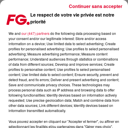
Continuer sans accepter
Le respect de votre vie privée est notre
priorité
CLYDE P | HAPPY HOUR DJ | INTERVIEW & LIVE DJ MIX | RADIO FG
We and
our (447) partners
do the following data processing based on
your consent and/or our legitimate interest: Store and/or access
information on a device; Use limited data to select advertising; Create
profiles for personalised advertising; Use profiles to select personalised
advertising; Measure advertising performance; Measure content
Cet élément est masqué compte-tenu du refus du
performance; Understand audiences through statistics or combinations
of data from different sources; Develop and improve services; Create
dépôt de cookies que vous avez exprimé. Si vous
profiles to personalise content; Use profiles to select personalised
souhaitez l'afficher, merci de nous donner votre accord
content; Use limited data to select content; Ensure security, prevent and
en cliquant sur le bouton ci-dessous.
detect fraud, and fix errors; Deliver and present advertising and content;
Save and communicate privacy choices. These technologies may
process personal data such as IP address and browsing data to offer
Afficher l'élément
following functionalities: Identify devices based on information actively
requested; Use precise geolocation data; Match and combine data from
other data sources; Link different devices; Identify devices based on
information transmitted automatically.
�� Abonnez-vous pour plus de musique:
http://bit.ly/2AnxnWV
Vous pouvez accepter en cliquant sur "Accepter et fermer", ou affiner en
�� Écoutez nos radios: https://bit.ly/2JmAB1J
sélectionnant les finalités et/ou partenaires dans "Gérer mes choix".