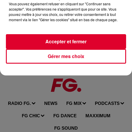
Vous pouvez également refuser en cliquant sur "Continuer sans
Ce soir, Clyde P est en mix dans l'Happy Hour DJ !
accepter". Vos préférences ne s'appliqueront que pour ce site. Vous
Clyde P : https://www.youtube.com/channel/UCD1P...
pouvez mettre à jour vos choix, ou retirer votre consentement à tout
moment via le lien "Gérer les cookies" situé en bas de chaque page.
Rejoignez FG sur les réseaux sociaux :
→ Radio FG : http://www.radiofg.com
→ Instagram : https://www.instagram.com/radiofgoffi...
Accepter et fermer
→ Facebook : http://www.facebook.com/radiofg
→ https://www.twitch.tv/radiofg_officiel
Gérer mes choix
#radiofg #clubfg #fgcloudparty #antoinebaduel
RADIO FG.
NEWS
FG MIX
PODCASTS
FG CHIC
FG DANCE
MAXXIMUM
FG SOUND