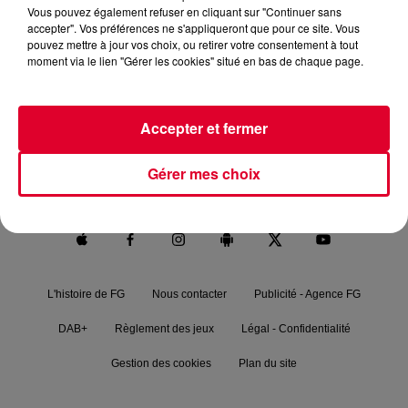
Vous pouvez également refuser en cliquant sur "Continuer sans
accepter". Vos préférences ne s'appliqueront que pour ce site. Vous
pouvez mettre à jour vos choix, ou retirer votre consentement à tout
moment via le lien "Gérer les cookies" situé en bas de chaque page.
RADIO FG.
NEWS
FG MIX
PODCASTS
Accepter et fermer
FG CHIC
FG DANCE
MAXXIMUM
Gérer mes choix
FG SOUND
L'histoire de FG
Nous contacter
Publicité - Agence FG
DAB+
Règlement des jeux
Légal - Confidentialité
Gestion des cookies
Plan du site