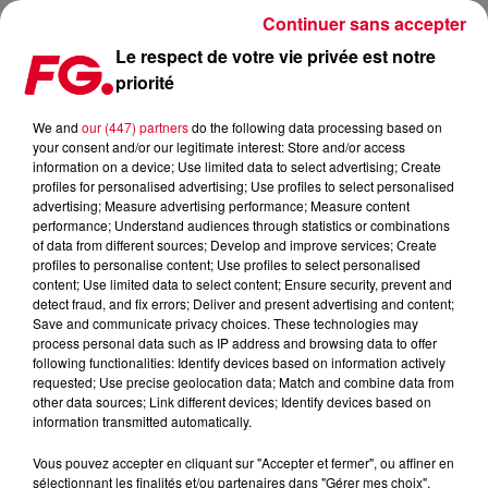
Continuer sans accepter
Le respect de votre vie privée est notre
priorité
BOB SINCLAR | LIVE MIX | RADIO FG
We and
our (447) partners
do the following data processing based on
your consent and/or our legitimate interest: Store and/or access
information on a device; Use limited data to select advertising; Create
profiles for personalised advertising; Use profiles to select personalised
advertising; Measure advertising performance; Measure content
Cet élément est masqué compte-tenu du refus du
performance; Understand audiences through statistics or combinations
of data from different sources; Develop and improve services; Create
dépôt de cookies que vous avez exprimé. Si vous
profiles to personalise content; Use profiles to select personalised
souhaitez l'afficher, merci de nous donner votre accord
content; Use limited data to select content; Ensure security, prevent and
en cliquant sur le bouton ci-dessous.
detect fraud, and fix errors; Deliver and present advertising and content;
Save and communicate privacy choices. These technologies may
process personal data such as IP address and browsing data to offer
Afficher l'élément
following functionalities: Identify devices based on information actively
requested; Use precise geolocation data; Match and combine data from
other data sources; Link different devices; Identify devices based on
information transmitted automatically.
A l'occasion de la sortie événement de son titre Electrico
Romantico, Bob Sinclar était dans les studios de Radio FG
Vous pouvez accepter en cliquant sur "Accepter et fermer", ou affiner en
pour un minimix en live.
sélectionnant les finalités et/ou partenaires dans "Gérer mes choix".