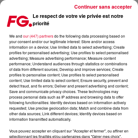
Continuer sans accepter
Le respect de votre vie privée est notre
priorité
ARNO COST & NORMAN DORAY | INTERVIEW & MIX LIVE |
HAPPY HOUR | RADIO FG
We and
our (447) partners
do the following data processing based on
your consent and/or our legitimate interest: Store and/or access
information on a device; Use limited data to select advertising; Create
profiles for personalised advertising; Use profiles to select personalised
advertising; Measure advertising performance; Measure content
performance; Understand audiences through statistics or combinations
of data from different sources; Develop and improve services; Create
Cet élément est masqué compte-tenu du refus du
profiles to personalise content; Use profiles to select personalised
dépôt de cookies que vous avez exprimé. Si vous
content; Use limited data to select content; Ensure security, prevent and
souhaitez l'afficher, merci de nous donner votre accord
detect fraud, and fix errors; Deliver and present advertising and content;
Save and communicate privacy choices. These technologies may
en cliquant sur le bouton ci-dessous.
process personal data such as IP address and browsing data to offer
following functionalities: Identify devices based on information actively
Afficher l'élément
requested; Use precise geolocation data; Match and combine data from
other data sources; Link different devices; Identify devices based on
information transmitted automatically.
�� Abonnez-vous pour plus de musique:
Vous pouvez accepter en cliquant sur "Accepter et fermer", ou affiner en
http://bit.ly/2AnxnWV
sélectionnant les finalités et/ou partenaires dans "Gérer mes choix".