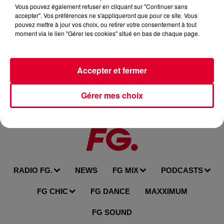
�� Écoutez nos radios: https://bit.ly/2JmAB1J
Vous pouvez également refuser en cliquant sur "Continuer sans
accepter". Vos préférences ne s'appliqueront que pour ce site. Vous
(description de la vidéo)
pouvez mettre à jour vos choix, ou retirer votre consentement à tout
moment via le lien "Gérer les cookies" situé en bas de chaque page.
Rejoignez FG sur les réseaux sociaux :
→ Radio FG : http://www.radiofg.com
→ Spotify : https://goo.gl/7hJNU7
Accepter et fermer
→ Facebook : http://www.facebook.com/radiofg
→ Instagram : https://www.instagram.com/radiofgoffi...
Gérer mes choix
→ Twitter : http://www.twitter.com/RadioFGOfficiel
RADIO FG.
NEWS
FG MIX
PODCASTS
FG CHIC
FG DANCE
MAXXIMUM
FG SOUND