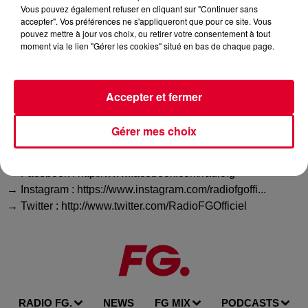
Vous pouvez également refuser en cliquant sur "Continuer sans
première sur la chaine Youtube de Radio FG
accepter". Vos préférences ne s'appliqueront que pour ce site. Vous
pouvez mettre à jour vos choix, ou retirer votre consentement à tout
�� Abonnez-vous pour plus de musique:
moment via le lien "Gérer les cookies" situé en bas de chaque page.
http://bit.ly/2AnxnWV
�� Écoutez nos radios: https://bit.ly/2JmAB1J
Accepter et fermer
(description de la vidéo)
Rejoignez FG sur les réseaux sociaux :
Gérer mes choix
→ Radio FG : http://www.radiofg.com
→ Spotify : https://goo.gl/7hJNU7
→ Facebook : http://www.facebook.com/radiofg
→ Instagram : https://www.instagram.com/radiofgoffi...
→ Twitter : http://www.twitter.com/RadioFGOfficiel
RADIO FG.
NEWS
FG MIX
PODCASTS