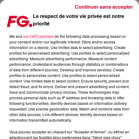
Continuer sans accepter
Le respect de votre vie privée est notre
priorité
ANTOINE CHAMBE - CLOUD PARTY
We and
our (447) partners
do the following data processing based on
your consent and/or our legitimate interest: Store and/or access
information on a device; Use limited data to select advertising; Create
profiles for personalised advertising; Use profiles to select personalised
advertising; Measure advertising performance; Measure content
Cet élément est masqué compte-tenu du refus du
performance; Understand audiences through statistics or combinations
of data from different sources; Develop and improve services; Create
dépôt de cookies que vous avez exprimé. Si vous
profiles to personalise content; Use profiles to select personalised
souhaitez l'afficher, merci de nous donner votre accord
content; Use limited data to select content; Ensure security, prevent and
en cliquant sur le bouton ci-dessous.
detect fraud, and fix errors; Deliver and present advertising and content;
Save and communicate privacy choices. These technologies may
process personal data such as IP address and browsing data to offer
Afficher l'élément
following functionalities: Identify devices based on information actively
requested; Use precise geolocation data; Match and combine data from
other data sources; Link different devices; Identify devices based on
information transmitted automatically.
Talent FG, DJ resident du Club FG et boss du label Riptide
Music, à l'occasion de la sortie d'un nouveau single "Feel it",
Vous pouvez accepter en cliquant sur "Accepter et fermer", ou affiner en
nous avons craqué sur le remix de AxMOD, en avant-
sélectionnant les finalités et/ou partenaires dans "Gérer mes choix".