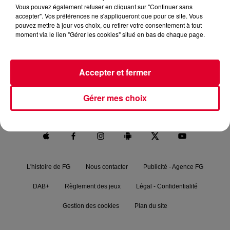
Vous pouvez également refuser en cliquant sur "Continuer sans
accepter". Vos préférences ne s'appliqueront que pour ce site. Vous
pouvez mettre à jour vos choix, ou retirer votre consentement à tout
moment via le lien "Gérer les cookies" situé en bas de chaque page.
RADIO FG.
NEWS
FG MIX
PODCASTS
Accepter et fermer
FG CHIC
FG DANCE
MAXXIMUM
Gérer mes choix
FG SOUND
L'histoire de FG
Nous contacter
Publicité - Agence FG
DAB+
Règlement des jeux
Légal - Confidentialité
Gestion des cookies
Plan du site