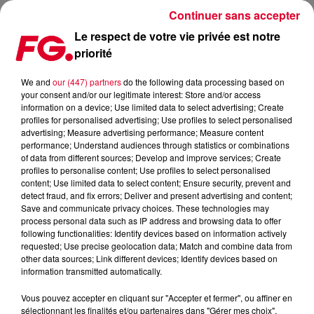
Continuer sans accepter
Le respect de votre vie privée est notre
priorité
ALMA LIVE ACOUSTIQUE RADIO FG (CHANTEUSE
FINLANDAISE)
We and
our (447) partners
do the following data processing based on
your consent and/or our legitimate interest: Store and/or access
information on a device; Use limited data to select advertising; Create
profiles for personalised advertising; Use profiles to select personalised
advertising; Measure advertising performance; Measure content
performance; Understand audiences through statistics or combinations
of data from different sources; Develop and improve services; Create
Cet élément est masqué compte-tenu du refus du
profiles to personalise content; Use profiles to select personalised
dépôt de cookies que vous avez exprimé. Si vous
content; Use limited data to select content; Ensure security, prevent and
souhaitez l'afficher, merci de nous donner votre accord
detect fraud, and fix errors; Deliver and present advertising and content;
Save and communicate privacy choices. These technologies may
en cliquant sur le bouton ci-dessous.
process personal data such as IP address and browsing data to offer
following functionalities: Identify devices based on information actively
Afficher l'élément
requested; Use precise geolocation data; Match and combine data from
other data sources; Link different devices; Identify devices based on
information transmitted automatically.
ALMA LIVE ACOUSTIQUE (CHANTEUSE
Vous pouvez accepter en cliquant sur "Accepter et fermer", ou affiner en
FINLANDAISE)
sélectionnant les finalités et/ou partenaires dans "Gérer mes choix".