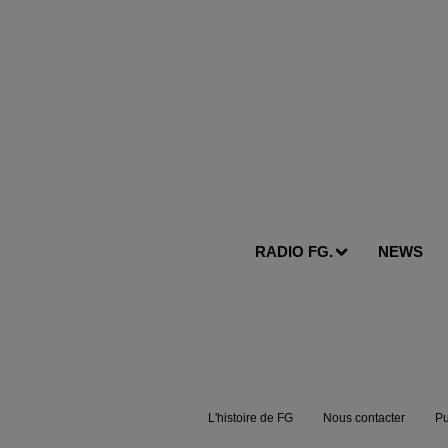
RADIO FG.
NEWS
L'histoire de FG
Nous contacter
Pu