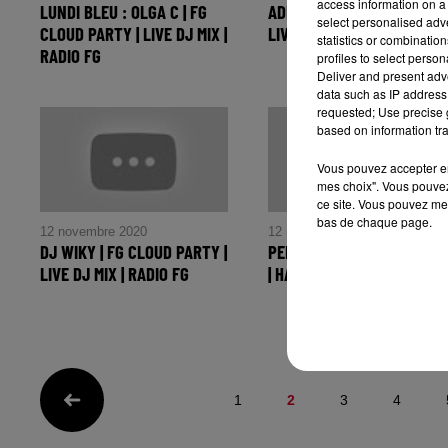
access information on a 
LUNDI BLEU : OLGA C | FG
ADIBU | FG CLOUD PARTY |
select personalised ad
CLOUD PARTY | LIVE DJ MIX |
LIVE DJ MIX | RADIO FG
statistics or combinatio
RADIO FG
profiles to select person
Deliver and present adv
data such as IP address 
requested; Use precise g
based on information tra
Vous pouvez accepter en 
mes choix". Vous pouvez
ce site. Vous pouvez met
bas de chaque page.
12 novembre 2020
12 novembre 2020
DJ WIKY | FG CLOUD PARTY |
PEDRO WINTER | INTERVIE
LIVE DJ MIX | RADIO FG
| HAPPY HOUR DJ | RADIO F
1
2
3
4