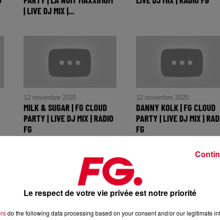
| LIVE DJ MIX |...
12 novembre 2020
12 novembre 2020
MILK & SUGAR | FG CLOUD
DANNY KOLK | FG CLOUD
PARTY | LIVE DJ MIX | RADIO
PARTY | LIVE DJ MIX | RAD
FG
FG
Contin
Le respect de votre vie privée est notre priorité
ers
do the following data processing based on your consent and/or our legitimate int
12 novembre 2020
12 novembre 2020