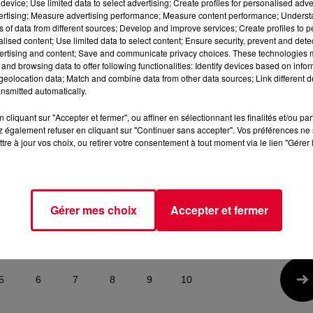
device; Use limited data to select advertising; Create profiles for personalised adver
NICO DE ANDREA | FG CLOUD
ZIMMER | LA NUIT MAXXI
vertising; Measure advertising performance; Measure content performance; Unders
PARTY | LIVE DJ MIX | RADIO
| FG CLOUD PARTY | LIVE 
ns of data from different sources; Develop and improve services; Create profiles to 
FG
MIX | RADIO FG
alised content; Use limited data to select content; Ensure security, prevent and detect
ertising and content; Save and communicate privacy choices. These technologies
and browsing data to offer following functionalities: Identify devices based on infor
eolocation data; Match and combine data from other data sources; Link different de
nsmitted automatically.
cliquant sur "Accepter et fermer", ou affiner en sélectionnant les finalités et/ou pa
 également refuser en cliquant sur "Continuer sans accepter". Vos préférences ne 
tre à jour vos choix, ou retirer votre consentement à tout moment via le lien "Gérer 
12 novembre 2020
12 novembre 2020
W
PEDRO WINTER LIVE DJ MIX
NITEFREAK | FG CLOUD
G
| CITÉ DE L'ARCHITECTURE |
PARTY | LIVE DJ MIX | RAD
FG CLOUD PARTY...
FG
Gérer mes choix
Accepter et fermer
5
6
7
8
9
10