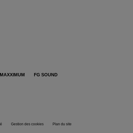
MAXXIMUM
FG SOUND
té
Gestion des cookies
Plan du site