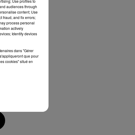
tising; Use profiles to
MUM
tand audiences through
DJ
personalise content; Use
 fraud, and fix errors;
 may process personal
mation actively
vices; Identify devices
rtenaires dans "Gérer
s'appliqueront que pour
les cookies" situé en
IO