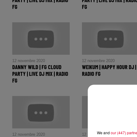
FG
FG
12 novembre 2020
12 novembre 2020
DANNY WILD | FG CLOUD
WEIKUM | HAPPY HOUR DJ |
PARTY | LIVE DJ MIX | RADIO
RADIO FG
FG
We and
our (447) partn
12 novembre 2020
12 novembre 2020