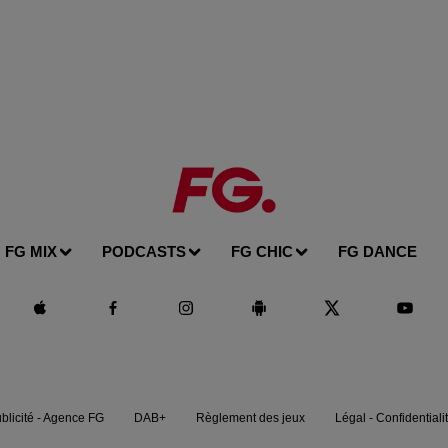
FG MIX
PODCASTS
FG CHIC
FG DANCE
blicité - Agence FG
DAB+
Règlement des jeux
Légal - Confidentiali