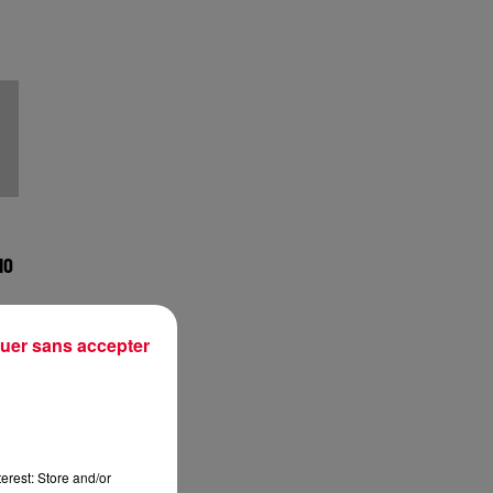
IO
uer sans accepter
erest: Store and/or