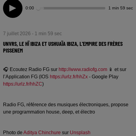
0:00
1 min 59 sec
7 juillet 2026 - 1 min 59 sec
UNVRS, LE HÏ IBIZA ET USHUAÏA IBIZA, L'EMPIRE DES FRÈRES
PISSENEM
🎧 Ecoutez Radio FG sur
http://www.radiofg.com
📱 et sur
l’Application FG (IOS
https://urlz.fr/hhZx
- Google Play
https://urlz.fr/hhZC
)
Radio FG, référence des musiques électroniques, propose
une programmation house, deep, et électro
Photo de
Aditya Chinchure
sur
Unsplash