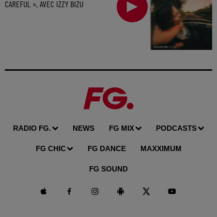
CAREFUL », AVEC IZZY BIZU
RADIO FG.
NEWS
FG MIX
PODCASTS
FG CHIC
FG DANCE
MAXXIMUM
FG SOUND