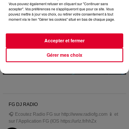
Vous pouvez également refuser en cliquant sur "Continuer sans
accepter". Vos préférences ne s'appliqueront que pour ce site. Vous
pouvez mettre à jour vos choix, ou retirer votre consentement à tout
moment via le lien "Gérer les cookies" situé en bas de chaque page.
Accepter et fermer
Gérer mes choix
FG DJ RADIO
🎧 Ecoutez Radio FG sur http://www.radiofg.com 📱 et
sur l’Application FG (IOS https://urlz.fr/hhZx