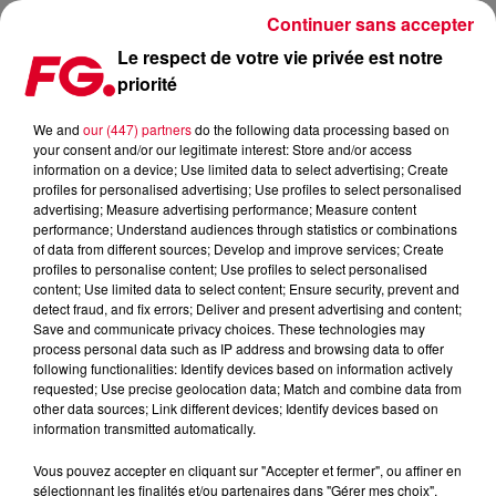
Continuer sans accepter
Le respect de votre vie privée est notre
priorité
UNVRS, LE HÏ IBIZA ET USHUAÏA IBIZA, L'EMPIRE DES FRÈRES
PISSENEM
We and
our (447) partners
do the following data processing based on
your consent and/or our legitimate interest: Store and/or access
information on a device; Use limited data to select advertising; Create
profiles for personalised advertising; Use profiles to select personalised
advertising; Measure advertising performance; Measure content
performance; Understand audiences through statistics or combinations
of data from different sources; Develop and improve services; Create
profiles to personalise content; Use profiles to select personalised
content; Use limited data to select content; Ensure security, prevent and
detect fraud, and fix errors; Deliver and present advertising and content;
Save and communicate privacy choices. These technologies may
process personal data such as IP address and browsing data to offer
following functionalities: Identify devices based on information actively
requested; Use precise geolocation data; Match and combine data from
other data sources; Link different devices; Identify devices based on
information transmitted automatically.
Vous pouvez accepter en cliquant sur "Accepter et fermer", ou affiner en
sélectionnant les finalités et/ou partenaires dans "Gérer mes choix".