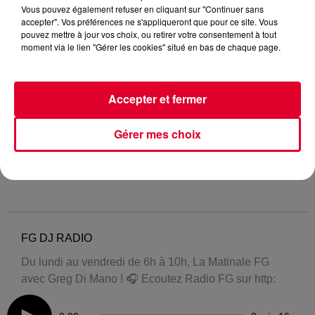
Vous pouvez également refuser en cliquant sur "Continuer sans
accepter". Vos préférences ne s'appliqueront que pour ce site. Vous
pouvez mettre à jour vos choix, ou retirer votre consentement à tout
moment via le lien "Gérer les cookies" situé en bas de chaque page.
Accepter et fermer
Gérer mes choix
FG DJ RADIO
Du lundi au vendredi de 6h à 10h, La Matinale FG
avec Greg Di Mano ! 🎧 Ecoutez Radio FG sur http: