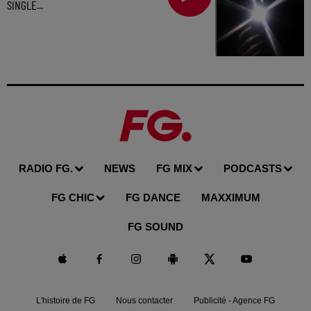
SINGLE...
RADIO FG.
NEWS
FG MIX
PODCASTS
FG CHIC
FG DANCE
MAXXIMUM
FG SOUND
L'histoire de FG
Nous contacter
Publicité - Agence FG