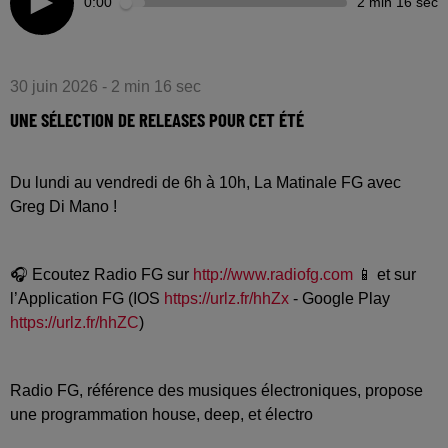
0:00
2 min 16 sec
30 juin 2026 - 2 min 16 sec
UNE SÉLECTION DE RELEASES POUR CET ÉTÉ
Du lundi au vendredi de 6h à 10h, La Matinale FG avec
Greg Di Mano !
🎧 Ecoutez Radio FG sur
http://www.radiofg.com
📱 et sur
l’Application FG (IOS
https://urlz.fr/hhZx
- Google Play
https://urlz.fr/hhZC
)
Radio FG, référence des musiques électroniques, propose
une programmation house, deep, et électro