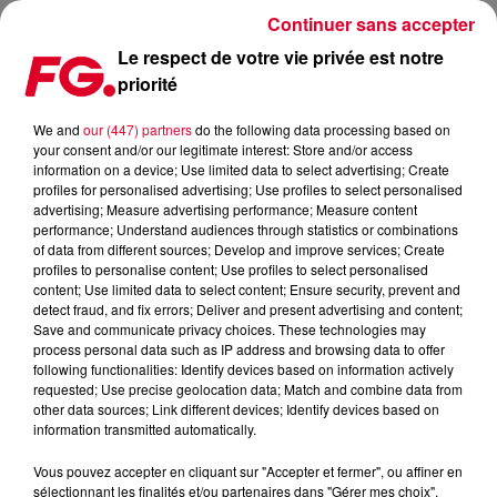
Continuer sans accepter
Le respect de votre vie privée est notre
priorité
UNE SÉLECTION DE RELEASES POUR CET ÉTÉ
We and
our (447) partners
do the following data processing based on
your consent and/or our legitimate interest: Store and/or access
information on a device; Use limited data to select advertising; Create
profiles for personalised advertising; Use profiles to select personalised
advertising; Measure advertising performance; Measure content
performance; Understand audiences through statistics or combinations
of data from different sources; Develop and improve services; Create
profiles to personalise content; Use profiles to select personalised
content; Use limited data to select content; Ensure security, prevent and
detect fraud, and fix errors; Deliver and present advertising and content;
Save and communicate privacy choices. These technologies may
process personal data such as IP address and browsing data to offer
following functionalities: Identify devices based on information actively
requested; Use precise geolocation data; Match and combine data from
other data sources; Link different devices; Identify devices based on
information transmitted automatically.
Vous pouvez accepter en cliquant sur "Accepter et fermer", ou affiner en
sélectionnant les finalités et/ou partenaires dans "Gérer mes choix".