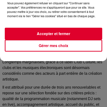
Vous pouvez également refuser en cliquant sur "Continuer sans
accepter". Vos préférences ne s'appliqueront que pour ce site. Vous
pouvez mettre à jour vos choix, ou retirer votre consentement à tout
Club
moment via le lien "Gérer les cookies" situé en bas de chaque page.
Crédit :
Unsplash :@Kajetan Sumila
Accepter et fermer
Le ministère de la Culture vient de dévoiler les premiers
Gérer mes choix
lauréats du tout nouveau label Club Culture qui désigne
«
les lieux d’expression artistique et de fête
».
Longtemps marginalisés, grâce à ce label Club Culture, les
clubs et les musiques électroniques sont désormais
considérés comme des acteurs à part entière de la création
artistique.
Il est attribué pour une durée de trois ans renouvelables et
repose sur une sélection fondée sur des critères précis :
qualité de la programmation musicale (notamment DJ sets
en live), accompagnement artistique, accueil du public, et