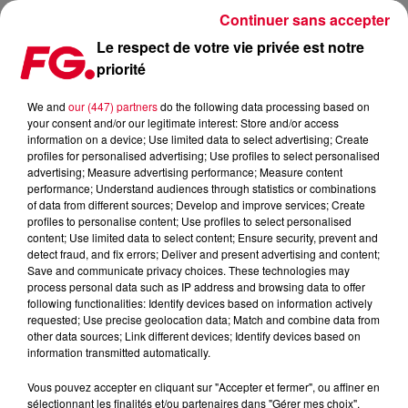
Continuer sans accepter
Le respect de votre vie privée est notre
priorité
UNE DIZAINE DE CLUBS FRANÇAIS VIENNENT D'ÊTRE
LABELLISÉS "CLUB CULTURE"
We and
our (447) partners
do the following data processing based on
your consent and/or our legitimate interest: Store and/or access
information on a device; Use limited data to select advertising; Create
Publié : 16 juin 2025 à 16h51 par Jean-Baptiste BLANDIN
profiles for personalised advertising; Use profiles to select personalised
advertising; Measure advertising performance; Measure content
performance; Understand audiences through statistics or combinations
of data from different sources; Develop and improve services; Create
profiles to personalise content; Use profiles to select personalised
content; Use limited data to select content; Ensure security, prevent and
detect fraud, and fix errors; Deliver and present advertising and content;
Save and communicate privacy choices. These technologies may
process personal data such as IP address and browsing data to offer
following functionalities: Identify devices based on information actively
requested; Use precise geolocation data; Match and combine data from
other data sources; Link different devices; Identify devices based on
information transmitted automatically.
Vous pouvez accepter en cliquant sur "Accepter et fermer", ou affiner en
sélectionnant les finalités et/ou partenaires dans "Gérer mes choix".