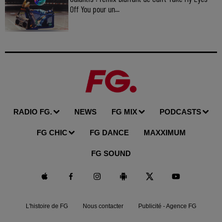
Off You pour un...
RADIO FG.
NEWS
FG MIX
PODCASTS
FG CHIC
FG DANCE
MAXXIMUM
FG SOUND
L'histoire de FG
Nous contacter
Publicité - Agence FG