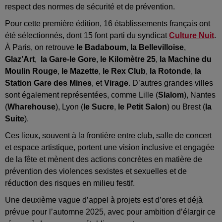
respect des normes de sécurité et de prévention.
Pour cette première édition, 16 établissements français ont
été sélectionnés, dont 15 font parti du syndicat
Culture Nuit
.
À Paris, on retrouve
le Badaboum
,
la Bellevilloise
,
Glaz’Art
,
la Gare-le Gore
,
le Kilomètre 25
,
la Machine du
Moulin Rouge
,
le Mazette
,
le Rex Club
,
la Rotonde
,
la
Station Gare des Mines
, et
Virage
. D’autres grandes villes
sont également représentées, comme Lille (
Slalom
), Nantes
(
Wharehouse
), Lyon (
le Sucre
,
le Petit Salon
) ou Brest (
la
Suite
).
Ces lieux, souvent à la frontière entre club, salle de concert
et espace artistique, portent une vision inclusive et engagée
de la fête et mènent des actions concrètes en matière de
prévention des violences sexistes et sexuelles et de
réduction des risques en milieu festif.
Une deuxième vague d’appel à projets est d’ores et déjà
prévue pour l’automne 2025, avec pour ambition d’élargir ce