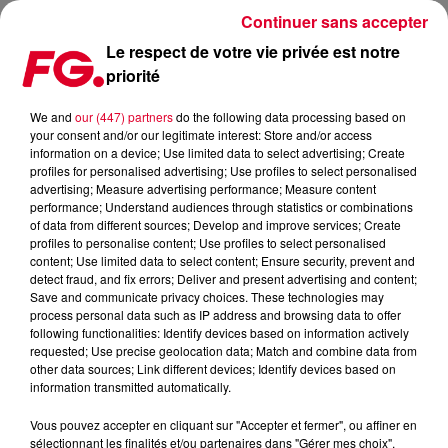
Continuer sans accepter
Le respect de votre vie privée est notre
priorité
UN NOUVEL EP, TROIS INÉDITS POUR UN BOB SINCLAR PRÊT
POUR LA SAISON ESTIVALE !
We and
our (447) partners
do the following data processing based on
your consent and/or our legitimate interest: Store and/or access
information on a device; Use limited data to select advertising; Create
Publié : 23 mai 2025 à 8h43 par
profiles for personalised advertising; Use profiles to select personalised
advertising; Measure advertising performance; Measure content
Antony HARARI
performance; Understand audiences through statistics or combinations
of data from different sources; Develop and improve services; Create
profiles to personalise content; Use profiles to select personalised
content; Use limited data to select content; Ensure security, prevent and
detect fraud, and fix errors; Deliver and present advertising and content;
Save and communicate privacy choices. These technologies may
process personal data such as IP address and browsing data to offer
following functionalities: Identify devices based on information actively
requested; Use precise geolocation data; Match and combine data from
other data sources; Link different devices; Identify devices based on
information transmitted automatically.
Vous pouvez accepter en cliquant sur "Accepter et fermer", ou affiner en
sélectionnant les finalités et/ou partenaires dans "Gérer mes choix".