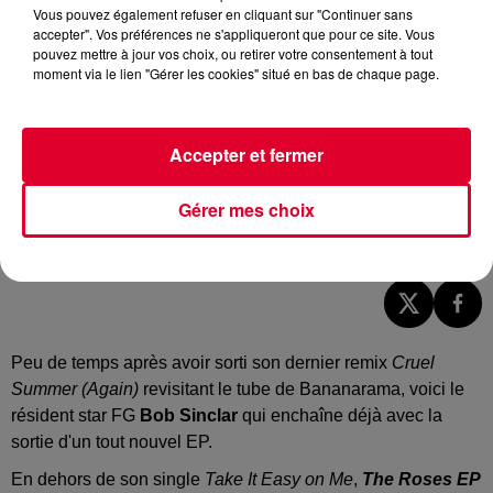
Vous pouvez également refuser en cliquant sur "Continuer sans
accepter". Vos préférences ne s'appliqueront que pour ce site. Vous
pouvez mettre à jour vos choix, ou retirer votre consentement à tout
moment via le lien "Gérer les cookies" situé en bas de chaque page.
Accepter et fermer
Gérer mes choix
Bob Sinclar - The Roses EP
Crédit :
Youtube Officiel Bob Sinclar
Peu de temps après avoir sorti son dernier remix
Cruel
Summer (Again)
revisitant le tube de Bananarama, voici le
résident star FG
Bob Sinclar
qui enchaîne déjà avec la
sortie d'un tout nouvel EP.
En dehors de son single
Take It Easy on Me
,
The Roses EP