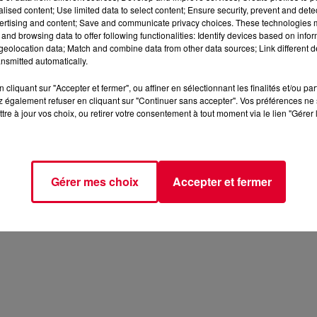
alised content; Use limited data to select content; Ensure security, prevent and detect
vid Guetta qui devrait sortir très bientôt.
ertising and content; Save and communicate privacy choices. These technologies
and browsing data to offer following functionalities: Identify devices based on infor
eolocation data; Match and combine data from other data sources; Link different de
nsmitted automatically.
cliquant sur "Accepter et fermer", ou affiner en sélectionnant les finalités et/ou pa
 également refuser en cliquant sur "Continuer sans accepter". Vos préférences ne 
tre à jour vos choix, ou retirer votre consentement à tout moment via le lien "Gérer 
Gérer mes choix
Accepter et fermer