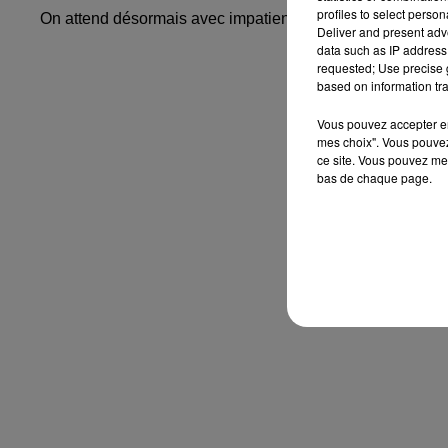
profiles to select person
On attend désormais avec impatience ce nouveau titre de Da
Deliver and present adv
data such as IP address 
requested; Use precise g
based on information tra
Vous pouvez accepter en 
mes choix". Vous pouvez
ce site. Vous pouvez met
bas de chaque page.