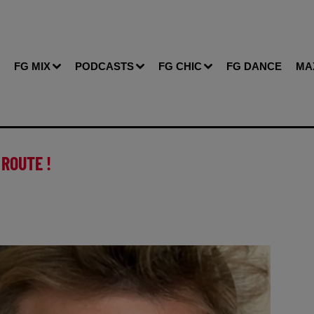
FG MIX
PODCASTS
FG CHIC
FG DANCE
MA
 ROUTE !