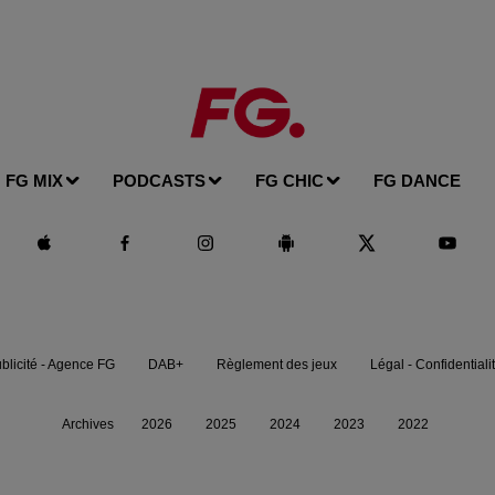
FG MIX
PODCASTS
FG CHIC
FG DANCE
blicité - Agence FG
DAB+
Règlement des jeux
Légal - Confidentiali
Archives
2026
2025
2024
2023
2022