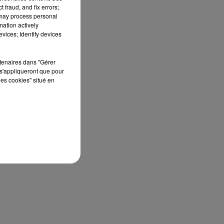
 fraud, and fix errors;
 may process personal
mation actively
vices; Identify devices
rtenaires dans "Gérer
s'appliqueront que pour
les cookies" situé en