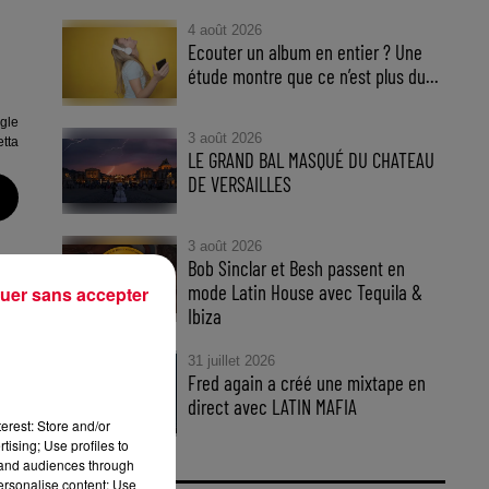
4 août 2026
Ecouter un album en entier ? Une
étude montre que ce n’est plus du...
gle
3 août 2026
tta
LE GRAND BAL MASQUÉ DU CHATEAU
DE VERSAILLES
3 août 2026
Bob Sinclar et Besh passent en
mode Latin House avec Tequila &
uer sans accepter
Ibiza
31 juillet 2026
Fred again a créé une mixtape en
d
direct avec LATIN MAFIA
erest: Store and/or
tising; Use profiles to
tand audiences through
personalise content; Use