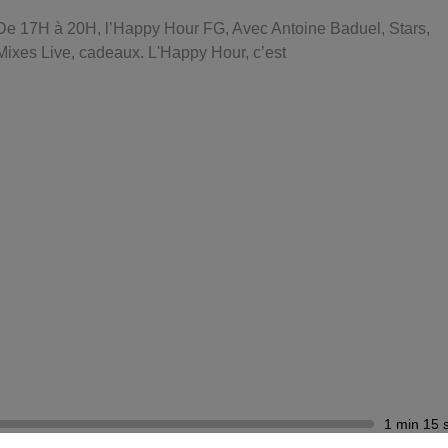
De 17H à 20H, l’Happy Hour FG, Avec Antoine Baduel, Stars,
Mixes Live, cadeaux. L'Happy Hour, c’est
1 min 15 