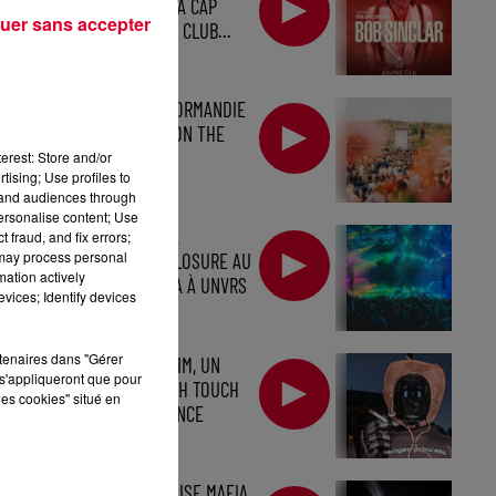
SOIR, À L'AMNESIA CAP
uer sans accepter
D'AGDE, PREMIER CLUB...
DIRECTION LA NORMANDIE
POUR : GÄRTEN ON THE
BEACH
erest: Store and/or
tising; Use profiles to
tand audiences through
personalise content; Use
CALVIN HARRIS À
 fraud, and fix errors;
 may process personal
L'USHUAÏA, DISCLOSURE AU
mation actively
PACHA ET ANYMA À UNVRS
vices; Identify devices
rtenaires dans "Gérer
BARRY CAN'T SWIM, UN
s'appliqueront que pour
SON BIEN FRENCH TOUCH
les cookies" situé en
AVEC "DANCE DANCE
DANCE" !
LA SWEDISH HOUSE MAFIA