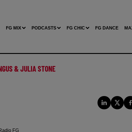
FG MIX
PODCASTS
FG CHIC
FG DANCE
MA
NGUS & JULIA STONE
Radio FG