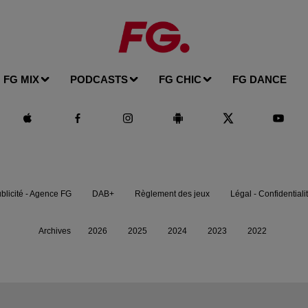
FG MIX
PODCASTS
FG CHIC
FG DANCE
blicité - Agence FG
DAB+
Règlement des jeux
Légal - Confidentiali
Archives
2026
2025
2024
2023
2022