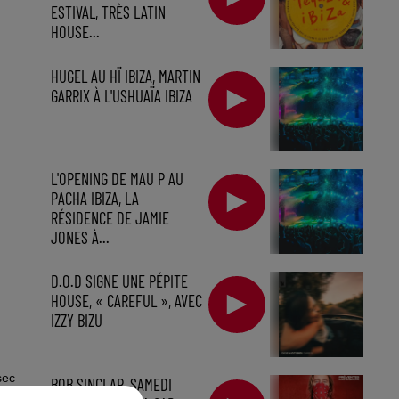
ESTIVAL, TRÈS LATIN
HOUSE...
HUGEL AU HÏ IBIZA, MARTIN
GARRIX À L'USHUAÏA IBIZA
L'OPENING DE MAU P AU
PACHA IBIZA, LA
RÉSIDENCE DE JAMIE
JONES À...
D.O.D SIGNE UNE PÉPITE
HOUSE, « CAREFUL », AVEC
IZZY BIZU
sec
BOB SINCLAR, SAMEDI