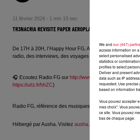
11 février 2026 - 1 min 15 sec
TR3NACRIA REVISITE PAPER AEROPLANE D'ANGUS & JULIA S
We and
our (447) partn
De 17H à 20H, l’Happy Hour FG, Avec Antoine Baduel, Sta
access information on a 
select personalised ad
radio, des interviews, des voyages de rêve, et les bons pl
statistics or combinatio
profiles to select person
Deliver and present adv
🎧 Ecoutez Radio FG sur
http://www.radiofg.com
📱 et sur
data such as IP address 
requested; Use precise g
https://urlz.fr/hhZC
)
based on information tra
Vous pouvez accepter en 
Radio FG, référence des musiques électroniques, propos
mes choix". Vous pouvez
ce site. Vous pouvez met
bas de chaque page.
Hébergé par Ausha. Visitez
ausha.co/politique-de-confiden