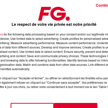
Contin
TONE
Le respect de votre vie privée est notre priorité
ers
do the following data processing based on your consent and/or our legitimate int
rs, Mixes Live, cadeaux. L'Happy Hour, c’est le son de la DJ
device; Use limited data to select advertising; Create profiles for personalised adver
vertising; Measure advertising performance; Measure content performance; Unders
ans de la rédaction
ns of data from different sources; Develop and improve services; Create profiles to 
alised content; Use limited data to select content; Ensure security, prevent and detect
ertising and content; Save and communicate privacy choices. These technologies
 l’Application FG (IOS
https://urlz.fr/hhZx
- Google Play
and browsing data to offer following functionalities: Identify devices based on infor
eolocation data; Match and combine data from other data sources; Link different de
nsmitted automatically.
cliquant sur "Accepter et fermer", ou affiner en sélectionnant les finalités et/ou pa
e une programmation house, deep, et électro
 également refuser en cliquant sur "Continuer sans accepter". Vos préférences ne 
tre à jour vos choix, ou retirer votre consentement à tout moment via le lien "Gérer 
tialite
pour plus d'informations.