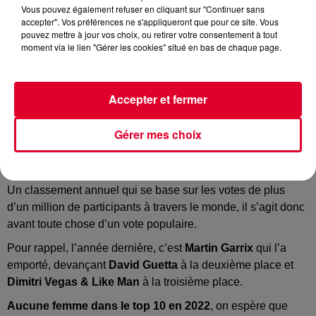
Vous pouvez également refuser en cliquant sur "Continuer sans
accepter". Vos préférences ne s'appliqueront que pour ce site. Vous
pouvez mettre à jour vos choix, ou retirer votre consentement à tout
moment via le lien "Gérer les cookies" situé en bas de chaque page.
Top 100 2023
Crédit :
Instagram : @DJ Mag
Accepter et fermer
Gérer mes choix
Demain à 19h, le classement des 100 meilleurs
djs
de la
planète sera dévoilé par le magazine
DJ
mag
.
Un classement annuel qui se base sur les votes de plus
d’un million de participants à travers le monde, il s’agit donc
avant toute chose d’un vote populaire.
Pour rappel, l’année dernière, c’est
Martin
Garrix
qui l’a
emporté, devançant
David Guetta
à la deuxième place et
Dimitri Vegas & Like Man
à la troisième place.
Aucune femme dans le top 10 en 2022
, on espère que