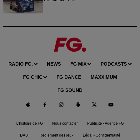
RADIO FG.
NEWS
FG MIX
PODCASTS
FG CHIC
FG DANCE
MAXXIMUM
FG SOUND
L'histoire de FG
Nous contacter
Publicité - Agence FG
DAB+
Règlement des jeux
Légal - Confidentialité