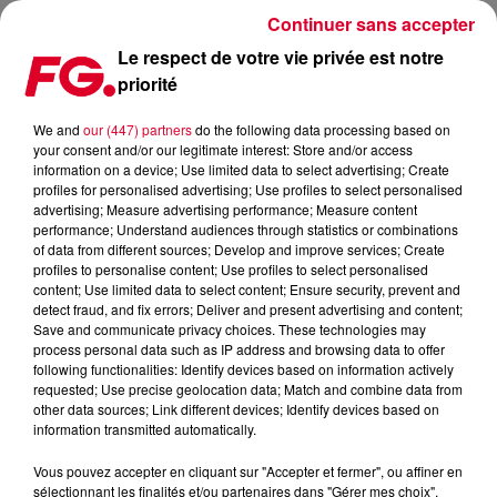
Continuer sans accepter
Le respect de votre vie privée est notre
priorité
TOP 100 DJ MAG 2023 : J-1 AVANT LES RÉSULTATS
We and
our (447) partners
do the following data processing based on
your consent and/or our legitimate interest: Store and/or access
Publié : 14 novembre 2023 à 15h58 par Jean-Baptiste
information on a device; Use limited data to select advertising; Create
BLANDIN
profiles for personalised advertising; Use profiles to select personalised
advertising; Measure advertising performance; Measure content
performance; Understand audiences through statistics or combinations
of data from different sources; Develop and improve services; Create
profiles to personalise content; Use profiles to select personalised
content; Use limited data to select content; Ensure security, prevent and
detect fraud, and fix errors; Deliver and present advertising and content;
Save and communicate privacy choices. These technologies may
process personal data such as IP address and browsing data to offer
following functionalities: Identify devices based on information actively
requested; Use precise geolocation data; Match and combine data from
other data sources; Link different devices; Identify devices based on
information transmitted automatically.
Vous pouvez accepter en cliquant sur "Accepter et fermer", ou affiner en
sélectionnant les finalités et/ou partenaires dans "Gérer mes choix".