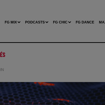
FG MIX
PODCASTS
FG CHIC
FG DANCE
MA
CÉS
DIN