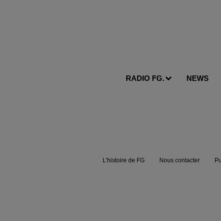
RADIO FG.
NEWS
L'histoire de FG
Nous contacter
Pu