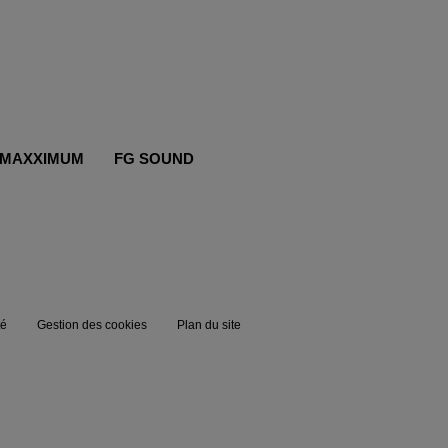
MAXXIMUM
FG SOUND
té
Gestion des cookies
Plan du site