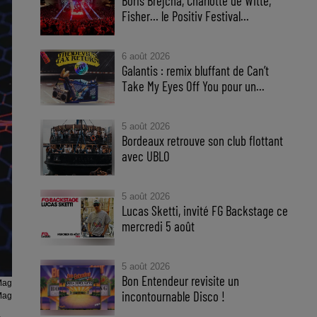
Boris Brejcha, Charlotte de Witte,
Fisher… le Positiv Festival...
6 août 2026
Galantis : remix bluffant de Can’t
Take My Eyes Off You pour un...
5 août 2026
Bordeaux retrouve son club flottant
avec UBLO
5 août 2026
Lucas Sketti, invité FG Backstage ce
mercredi 5 août
5 août 2026
Bon Entendeur revisite un
Mag
incontournable Disco !
Mag