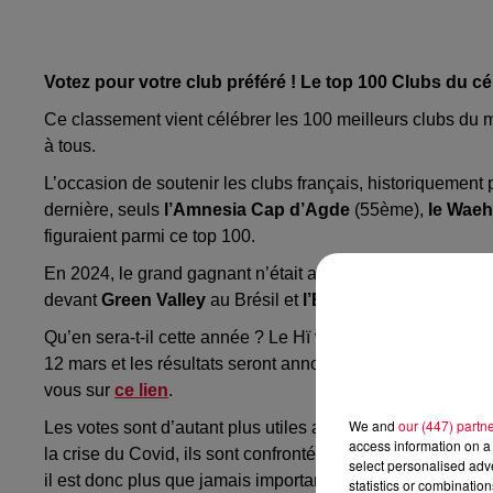
Votez pour votre club préféré ! Le top 100 Clubs du c
Ce classement vient célébrer les 100 meilleurs clubs du mo
à tous.
L’occasion de soutenir les clubs français, historiquement
dernière, seuls
l’Amnesia Cap d’Agde
(55ème),
le Wae
figuraient parmi ce top 100.
En 2024, le grand gagnant n’était autre que le mythique
H
devant
Green Valley
au Brésil et
l’Echostage
de Washingt
Qu’en sera-t-il cette année ? Le Hï va-t-il finir par laisse
12 mars et les résultats seront annoncés en avril 2025 su
vous sur
ce lien
.
We and
our (447) partn
Les votes sont d’autant plus utiles aujourd’hui, en 2025, à
access information on a 
la crise du Covid, ils sont confrontés à de nombreuses fer
select personalised ad
il est donc plus que jamais important de les soutenir.
statistics or combinatio