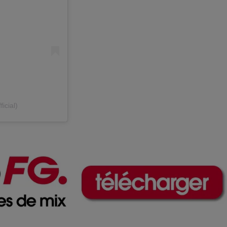
icial)