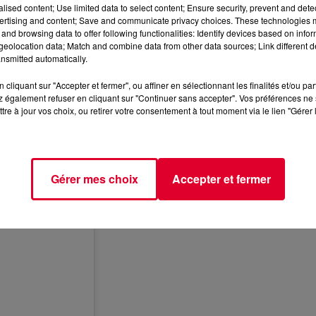
alised content; Use limited data to select content; Ensure security, prevent and detect
ertising and content; Save and communicate privacy choices. These technologies
and browsing data to offer following functionalities: Identify devices based on infor
eolocation data; Match and combine data from other data sources; Link different de
nsmitted automatically.
cliquant sur "Accepter et fermer", ou affiner en sélectionnant les finalités et/ou pa
 également refuser en cliquant sur "Continuer sans accepter". Vos préférences ne 
tre à jour vos choix, ou retirer votre consentement à tout moment via le lien "Gérer 
Gérer mes choix
Accepter et fermer