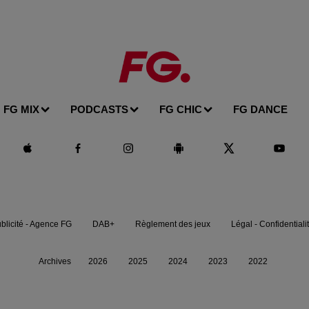
FG MIX
PODCASTS
FG CHIC
FG DANCE
blicité - Agence FG
DAB+
Règlement des jeux
Légal - Confidentiali
Archives
2026
2025
2024
2023
2022