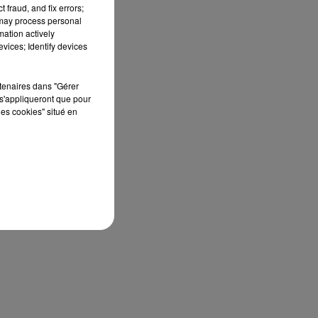
 fraud, and fix errors;
 may process personal
mation actively
vices; Identify devices
rtenaires dans "Gérer
s'appliqueront que pour
les cookies" situé en