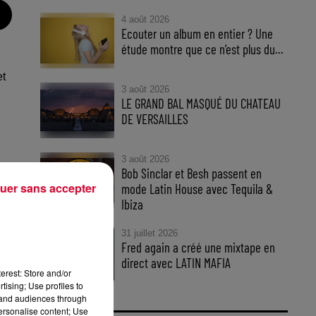
4 août 2026
Ecouter un album en entier ? Une
étude montre que ce n’est plus du...
et
3 août 2026
LE GRAND BAL MASQUÉ DU CHATEAU
DE VERSAILLES
3 août 2026
Bob Sinclar et Besh passent en
uer sans accepter
mode Latin House avec Tequila &
Ibiza
au
-
31 juillet 2026
Fred again a créé une mixtape en
direct avec LATIN MAFIA
erest: Store and/or
 de
tising; Use profiles to
ux,
tand audiences through
personalise content; Use