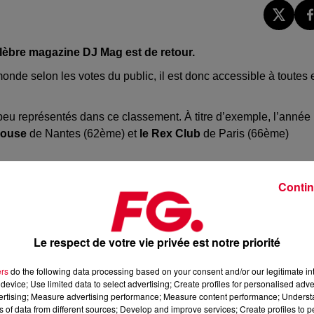
élèbre magazine DJ Mag est de retour.
nde selon les votes du public, il est donc accessible à toutes 
 peu représentés dans ce classement. À titre d’exemple, l’année
house
de Nantes (62ème) et
le Rex Club
de Paris (66ème)
ï
d’Ibiza pour la 3ème année consécutive, il avait fini premier
Contin
on, aux Etats-Unis.
r sa place ? C’est à vous de décider, les votes sont ouverts jusqu’
r les réseaux sociaux de
DJ Mag
. Alors pour y participer, rendez
Le respect de votre vie privée est notre priorité
ers
do the following data processing based on your consent and/or our legitimate int
 l’heure où les clubs subissent de plein fouet le retour de bâton
device; Use limited data to select advertising; Create profiles for personalised adver
metures et une baisse de fréquentation pour la plupart d’entre e
vertising; Measure advertising performance; Measure content performance; Unders
ns of data from different sources; Develop and improve services; Create profiles to 