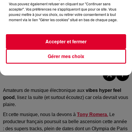
Vous pouvez également refuser en cliquant sur "Continuer sans
accepter". Vos préférences ne s'appliqueront que pour ce site. Vous
pouvez mettre à jour vos choix, ou retirer votre consentement à tout
moment via le lien "Gérer les cookies" situé en bas de chaque page.
Accepter et fermer
Tony Romera - EP La Source
Gérer mes choix
Crédit :
Facebook Officiel Tony Romera
Amateurs de musique électronique aux
vibes hyper feel
good
, lisez la suite (et surtout écoutez) car cela devrait vous
plaire.
Et cette musique, nous la devons à
Tony Romera.
Le
producteur français poursuit sa belle ascension cette année
: des supers tracks, plein de dates dont un Olympia de Paris