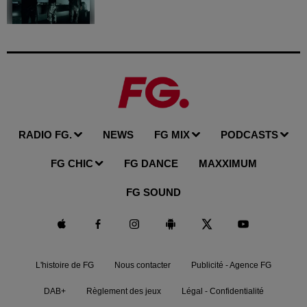
RADIO FG.
NEWS
FG MIX
PODCASTS
FG CHIC
FG DANCE
MAXXIMUM
FG SOUND
L'histoire de FG
Nous contacter
Publicité - Agence FG
DAB+
Règlement des jeux
Légal - Confidentialité