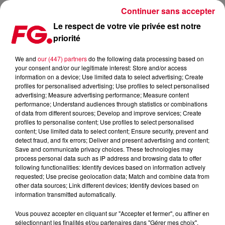
Continuer sans accepter
Le respect de votre vie privée est notre
priorité
TONY ROMERA : UN NOUVEL EP TRÈS FEEL GOOD
We and
our (447) partners
do the following data processing based on
your consent and/or our legitimate interest: Store and/or access
Publié : 22 novembre 2022 à 7h20 par Antony HARARI
information on a device; Use limited data to select advertising; Create
profiles for personalised advertising; Use profiles to select personalised
advertising; Measure advertising performance; Measure content
performance; Understand audiences through statistics or combinations
of data from different sources; Develop and improve services; Create
profiles to personalise content; Use profiles to select personalised
content; Use limited data to select content; Ensure security, prevent and
detect fraud, and fix errors; Deliver and present advertising and content;
Save and communicate privacy choices. These technologies may
process personal data such as IP address and browsing data to offer
following functionalities: Identify devices based on information actively
requested; Use precise geolocation data; Match and combine data from
other data sources; Link different devices; Identify devices based on
information transmitted automatically.
Vous pouvez accepter en cliquant sur "Accepter et fermer", ou affiner en
sélectionnant les finalités et/ou partenaires dans "Gérer mes choix".