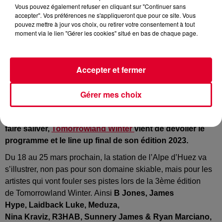
Vous pouvez également refuser en cliquant sur "Continuer sans
accepter". Vos préférences ne s'appliqueront que pour ce site. Vous
pouvez mettre à jour vos choix, ou retirer votre consentement à tout
moment via le lien "Gérer les cookies" situé en bas de chaque page.
Tomorrowland Winter
Crédit :
Facebook : @Tomorrowland Winter
Accepter et fermer
Gérer mes choix
Plus qu’une centaine de jours avant le lancement du
festival le plus attendu de l’hiver, et histoire de bien nous
faire saliver,
Tomorrowland
Winter
vient de dévoiler le
programme et le line
up
final de son édition 2023.
Du 18 au 25 mars prochain, la station de l’Alpe d’Huez va
s’illustrer, non pas pour son domaine skiable, mais pour les
artistes qui vont fouler ses pistes lors de la
3ème
édition
de
Tomorrowland
Winter.
Ainsi
B Jones, James
Hype,
Laidback
Luke,
Meduza
,
Nina
Kraviz
,
R3HAB
,
Sunnery
James & Ryan Marciano,