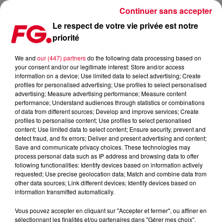
Continuer sans accepter
Le respect de votre vie privée est notre
priorité
TOMORROWLAND WINTER 2023, LA PROGRAMMATION
COMPLÈTE ENFIN DÉVOILÉE
We and
our (447) partners
do the following data processing based on
your consent and/or our legitimate interest: Store and/or access
information on a device; Use limited data to select advertising; Create
Publié : 16 décembre 2022 à 16h33 par Jean-Baptiste
profiles for personalised advertising; Use profiles to select personalised
advertising; Measure advertising performance; Measure content
BLANDIN
performance; Understand audiences through statistics or combinations
of data from different sources; Develop and improve services; Create
profiles to personalise content; Use profiles to select personalised
content; Use limited data to select content; Ensure security, prevent and
detect fraud, and fix errors; Deliver and present advertising and content;
Save and communicate privacy choices. These technologies may
process personal data such as IP address and browsing data to offer
following functionalities: Identify devices based on information actively
requested; Use precise geolocation data; Match and combine data from
other data sources; Link different devices; Identify devices based on
information transmitted automatically.
Vous pouvez accepter en cliquant sur "Accepter et fermer", ou affiner en
sélectionnant les finalités et/ou partenaires dans "Gérer mes choix".