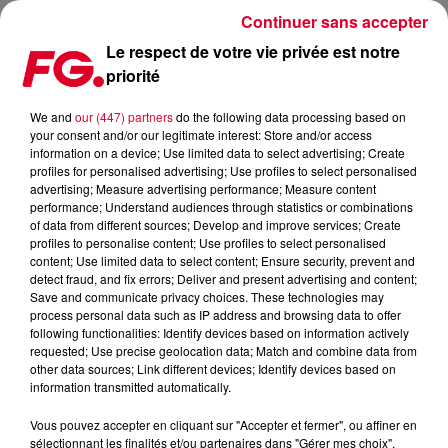
Continuer sans accepter
Le respect de votre vie privée est notre
priorité
TOMORROWLAND SORT LE DOCUMENTAIRE « WE ARE TOMORROW »
We and
our (447) partners
do the following data processing based on
your consent and/or our legitimate interest: Store and/or access
Publié : 6 octobre 2025 à 13h02 par Christophe HUBERT
information on a device; Use limited data to select advertising; Create
profiles for personalised advertising; Use profiles to select personalised
advertising; Measure advertising performance; Measure content
performance; Understand audiences through statistics or combinations
of data from different sources; Develop and improve services; Create
profiles to personalise content; Use profiles to select personalised
content; Use limited data to select content; Ensure security, prevent and
detect fraud, and fix errors; Deliver and present advertising and content;
Save and communicate privacy choices. These technologies may
process personal data such as IP address and browsing data to offer
following functionalities: Identify devices based on information actively
requested; Use precise geolocation data; Match and combine data from
other data sources; Link different devices; Identify devices based on
information transmitted automatically.
Vous pouvez accepter en cliquant sur "Accepter et fermer", ou affiner en
sélectionnant les finalités et/ou partenaires dans "Gérer mes choix".