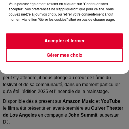
Vous pouvez également refuser en cliquant sur "Continuer sans
TML
accepter". Vos préférences ne s'appliqueront que pour ce site. Vous
Crédit :
TML
pouvez mettre à jour vos choix, ou retirer votre consentement à tout
moment via le lien "Gérer les cookies" situé en bas de chaque page.
Accepter et fermer
Tomorrowland sort le documentaire
« We Are Tomorrow
»
Gérer mes choix
Tomorrowland, festival électro le plus célèbre au monde,
s’associe à
Amazon Music
pour présenter
« We Are
Tomorrow »
, un
documentaire de 24 minutes.
Comme on
peut s’y attendre, il nous plonge au cœur de l’âme du
festival et de sa communauté, dans un moment particulier
qu’a été l’édition 2025 et l’incendie de la mainstage.
Disponible dès à présent sur
Amazon Music
et
YouTube
,
le film a été présenté en avant-première au
Culver Theater
de Los Angeles
en compagnie
John Summit
, superstar
DJ.