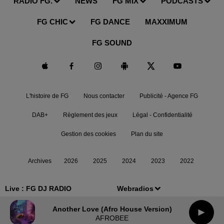
RADIO FG.
NEWS
FG MIX
PODCASTS
FG CHIC
FG DANCE
MAXXIMUM
FG SOUND
L'histoire de FG
Nous contacter
Publicité - Agence FG
DAB+
Règlement des jeux
Légal - Confidentialité
Gestion des cookies
Plan du site
Archives
2026
2025
2024
2023
2022
Live :
FG DJ RADIO
Webradios
Another Love (afro House Version)
AFROBEE