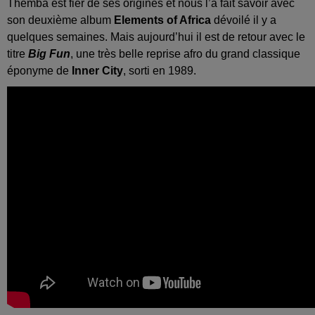
Themba est fier de ses origines et nous l’a fait savoir avec
son deuxième album
Elements of Africa
dévoilé il y a
quelques semaines. Mais aujourd’hui il est de retour avec le
titre
Big Fun
, une très belle reprise afro du grand classique
éponyme de
Inner City
, sorti en 1989.