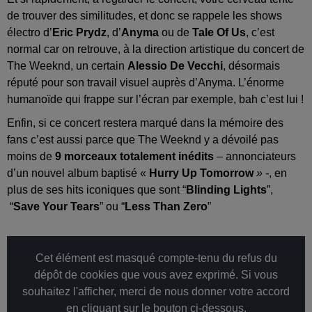
de trouver des similitudes, et donc se rappele les shows
électro d’
Eric Prydz
, d’
Anyma
ou de
Tale Of Us
, c’est
normal car on retrouve, à la direction artistique du concert de
The Weeknd, un certain
Alessio De Vecchi
, désormais
réputé pour son travail visuel auprès d’Anyma. L’énorme
humanoïde qui frappe sur l’écran par exemple, bah c’est lui !
Enfin, si ce concert restera marqué dans la mémoire des
fans c’est aussi parce que The Weeknd y a dévoilé pas
moins de
9 morceaux totalement inédits
– annonciateurs
d’un nouvel album baptisé «
Hurry Up Tomorrow
» -
, en
plus de ses hits iconiques que sont “
Blinding Lights
”,
“
Save Your Tears
” ou “
Less Than Zero
”
Cet élément est masqué compte-tenu du refus du
dépôt de cookies que vous avez exprimé. Si vous
souhaitez l'afficher, merci de nous donner votre accord
en cliquant sur le bouton ci-dessous.