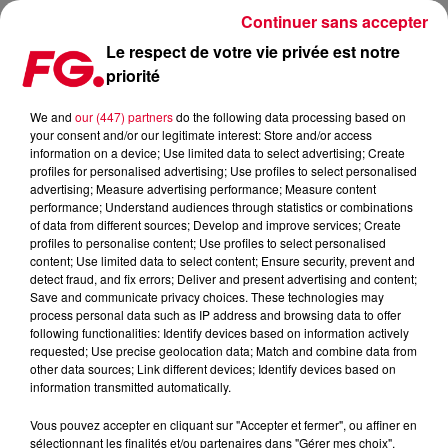
Continuer sans accepter
Le respect de votre vie privée est notre
priorité
THE WEEKND A-T-IL CASSÉ L’INDUSTRIE DES CONCERTS ?
We and
our (447) partners
do the following data processing based on
your consent and/or our legitimate interest: Store and/or access
Publié : 11 septembre 2024 à 12h46 par Christophe
information on a device; Use limited data to select advertising; Create
HUBERT
profiles for personalised advertising; Use profiles to select personalised
advertising; Measure advertising performance; Measure content
performance; Understand audiences through statistics or combinations
of data from different sources; Develop and improve services; Create
profiles to personalise content; Use profiles to select personalised
content; Use limited data to select content; Ensure security, prevent and
detect fraud, and fix errors; Deliver and present advertising and content;
Save and communicate privacy choices. These technologies may
process personal data such as IP address and browsing data to offer
following functionalities: Identify devices based on information actively
requested; Use precise geolocation data; Match and combine data from
other data sources; Link different devices; Identify devices based on
information transmitted automatically.
Vous pouvez accepter en cliquant sur "Accepter et fermer", ou affiner en
sélectionnant les finalités et/ou partenaires dans "Gérer mes choix".