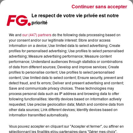
Continuer sans accepter
Le respect de votre vie privée est notre
priorité
THE MAGICIAN, ENCORE UN REMIX FOU SORTI DE SON
CHAPEAU
We and
our (447) partners
do the following data processing based on
your consent and/or our legitimate interest: Store and/or access
information on a device; Use limited data to select advertising; Create
Publié : 1er septembre 2025 à 7h59 par
profiles for personalised advertising; Use profiles to select personalised
advertising; Measure advertising performance; Measure content
Antony HARARI
performance; Understand audiences through statistics or combinations
of data from different sources; Develop and improve services; Create
profiles to personalise content; Use profiles to select personalised
content; Use limited data to select content; Ensure security, prevent and
detect fraud, and fix errors; Deliver and present advertising and content;
Save and communicate privacy choices. These technologies may
process personal data such as IP address and browsing data to offer
following functionalities: Identify devices based on information actively
requested; Use precise geolocation data; Match and combine data from
other data sources; Link different devices; Identify devices based on
information transmitted automatically.
Vous pouvez accepter en cliquant sur "Accepter et fermer", ou affiner en
sélectionnant les finalités et/ou partenaires dans "Gérer mes choix".