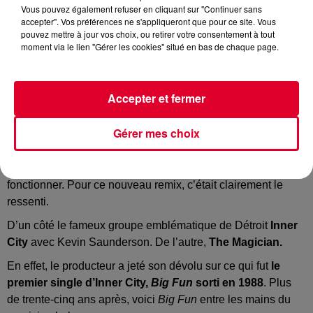
Vous pouvez également refuser en cliquant sur "Continuer sans
accepter". Vos préférences ne s'appliqueront que pour ce site. Vous
pouvez mettre à jour vos choix, ou retirer votre consentement à tout
moment via le lien "Gérer les cookies" situé en bas de chaque page.
The Magician, Inner City - Big Fun
Crédit :
Facebook Officiel The Magician
Accepter et fermer
Gérer mes choix
Parfois, il y a des mélanges, on le sait d’avance, qui vont
fonctionner. Pour ce nouveau remix, c’était clairement le
ressenti.
D’un côté le fameux groupe emblématique de Détroit
Inner
City
avec Kevin Saunderson. De l’autre,
The Magician.
En effet, le producteur a jeté son dévolu sur ce qui fut
le
premier single d’Inner City,
Big Fun
sorti en 1988
. Plus
de trente-cinq ans après, voici
Big Fun
entre les mains du