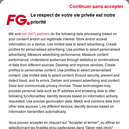
Continuer sans accepter
Le respect de votre vie privée est notre
priorité
THE AVENER PRÉPARE UN ALBUM DÉDIÉ À LA FRENCH TOUCH
We and
our (447) partners
do the following data processing based on
your consent and/or our legitimate interest: Store and/or access
Publié : 23 juin 2026 à 18h34 par Jean-Baptiste Blandin
information on a device; Use limited data to select advertising; Create
profiles for personalised advertising; Use profiles to select personalised
advertising; Measure advertising performance; Measure content
performance; Understand audiences through statistics or combinations
of data from different sources; Develop and improve services; Create
profiles to personalise content; Use profiles to select personalised
content; Use limited data to select content; Ensure security, prevent and
detect fraud, and fix errors; Deliver and present advertising and content;
Save and communicate privacy choices. These technologies may
process personal data such as IP address and browsing data to offer
following functionalities: Identify devices based on information actively
requested; Use precise geolocation data; Match and combine data from
other data sources; Link different devices; Identify devices based on
information transmitted automatically.
Vous pouvez accepter en cliquant sur "Accepter et fermer", ou affiner en
sélectionnant les finalités et/ou partenaires dans "Gérer mes choix".