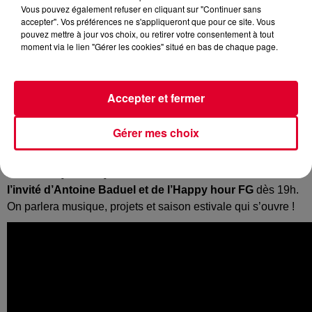
Vous pouvez également refuser en cliquant sur "Continuer sans
Crédit :
The Avener
accepter". Vos préférences ne s'appliqueront que pour ce site. Vous
pouvez mettre à jour vos choix, ou retirer votre consentement à tout
moment via le lien "Gérer les cookies" situé en bas de chaque page.
La vie musicale est rythmée par des modes, des
Accepter et fermer
tendances…
Et s’il y a une vague qui approche pour l’été, c’est la vague
Gérer mes choix
latine. Des sonorités latino mariées à l’électro, la house et la
techno, incarnée par exemple par le nouveau single de
The
Avener
« Quando Quando ». The Avener, sera ce mercredi
l’invité d’Antoine Baduel et de l’Happy hour FG
dès 19h.
On parlera musique, projets et saison estivale qui s’ouvre !