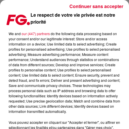
Continuer sans accepter
Le respect de votre vie privée est notre
priorité
THE AVENER INVITÉ CE SOIR D'ANTOINE BADUEL
We and
our (447) partners
do the following data processing based on
your consent and/or our legitimate interest: Store and/or access
Publié : 18 mai 2022 à 11h04 par Christophe HUBERT
information on a device; Use limited data to select advertising; Create
profiles for personalised advertising; Use profiles to select personalised
advertising; Measure advertising performance; Measure content
performance; Understand audiences through statistics or combinations
of data from different sources; Develop and improve services; Create
profiles to personalise content; Use profiles to select personalised
content; Use limited data to select content; Ensure security, prevent and
detect fraud, and fix errors; Deliver and present advertising and content;
Save and communicate privacy choices. These technologies may
process personal data such as IP address and browsing data to offer
following functionalities: Identify devices based on information actively
requested; Use precise geolocation data; Match and combine data from
other data sources; Link different devices; Identify devices based on
information transmitted automatically.
Vous pouvez accepter en cliquant sur "Accepter et fermer", ou affiner en
sélectionnant les finalités et/ou partenaires dans "Gérer mes choix".
The Avener