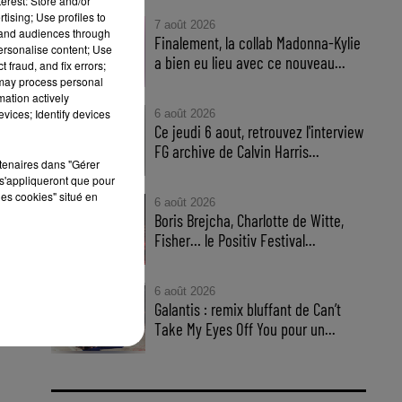
erest: Store and/or
tising; Use profiles to
7 août 2026
tand audiences through
Finalement, la collab Madonna-Kylie
personalise content; Use
a bien eu lieu avec ce nouveau...
 fraud, and fix errors;
 may process personal
mation actively
vices; Identify devices
6 août 2026
Ce jeudi 6 aout, retrouvez l'interview
FG archive de Calvin Harris...
rtenaires dans "Gérer
s'appliqueront que pour
les cookies" situé en
6 août 2026
Boris Brejcha, Charlotte de Witte,
Fisher… le Positiv Festival...
e,
6 août 2026
Galantis : remix bluffant de Can’t
Take My Eyes Off You pour un...