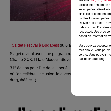
We and
our (447) partn
access information on a 
select personalised ad
statistics or combinatio
profiles to select person
Deliver and present adv
data such as IP address 
requested; Use precise g
based on information tra
Sziget Festival à Budapest
du 6 au 11 août 2025
Vous pouvez accepter en 
mes choix". Vous pouvez
Sziget revient avec une programmation incroyable, réunis
ce site. Vous pouvez met
bas de chaque page.
Charlie XCX, I Hate Models, Steve Angello, Chappell Roan
e
31
édition pour l'Île de la Liberté ! Le Sziget est le plus
où l'on célèbre l'inclusion, la diversité, la musique et l'a
drag, théâtre...).