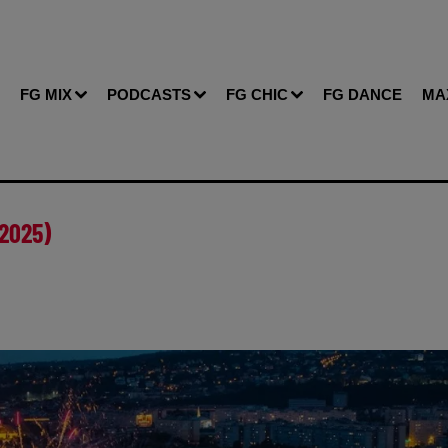
FG MIX
PODCASTS
FG CHIC
FG DANCE
MA
 2025)