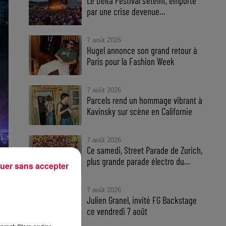
Le Delta Festival s'éteint, emporté
par une crise devenue...
7 août 2026
Hugel annonce son grand retour à
Paris pour la Fashion Week
7 août 2026
Parcels rend un hommage vibrant à
Kavinsky sur scène en Californie
7 août 2026
Ce samedi, Street Parade de Zurich,
plus grande parade électro du...
uer sans accepter
7 août 2026
Julien Granel, invité FG Backstage
ce vendredi 7 août