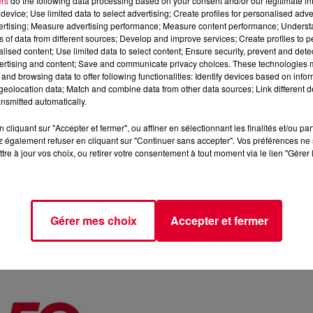
ers
do the following data processing based on your consent and/or our legitimate int
device; Use limited data to select advertising; Create profiles for personalised adver
vertising; Measure advertising performance; Measure content performance; Unders
ns of data from different sources; Develop and improve services; Create profiles to 
alised content; Use limited data to select content; Ensure security, prevent and detect
ertising and content; Save and communicate privacy choices. These technologies
and browsing data to offer following functionalities: Identify devices based on infor
eolocation data; Match and combine data from other data sources; Link different de
nsmitted automatically.
cliquant sur "Accepter et fermer", ou affiner en sélectionnant les finalités et/ou pa
 également refuser en cliquant sur "Continuer sans accepter". Vos préférences ne 
sant Armin Van Buuren, Justice, Amélie Lens, Boris Brejcha,
tre à jour vos choix, ou retirer votre consentement à tout moment via le lien "Gérer 
, Post Malone et bien d’autres ! ✨
 grand festival européen et l'un des plus grands festivals du mond
rt sous de multiples formes (concerts, cirque, danse, performances
Gérer mes choix
Accepter et fermer