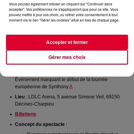
Vous pouvez également refuser en cliquant sur "Continuer sans
accepter". Vos préférences ne s'appliqueront que pour ce site. Vous
pouvez mettre à jour vos choix, ou retirer votre consentement à tout
Le show
Synthony
est une fusion captivante entre musique
moment via le lien "Gérer les cookies" situé en bas de chaque page.
électronique et orchestre symphonique, agrémentée d’effets
visuels percutants, DJs et chanteurs en live.
Accepter et fermer
Synthony s'arrête en France pour deux dates en partenariat
avec Radio FG
Gérer mes choix
SYNTHONY À LYON – LDLC ARENA (DÉCINES-CHARPIEU)
Date & heure
: Mercredi 24 septembre 2025 à 20 h
Événement marquant le début de la tournée
européenne de Synthony
A
Lieu
: LDLC Arena, 5 avenue Simone Veil, 69150
Décines-Charpieu
Billetterie
Concept du spectacle
: