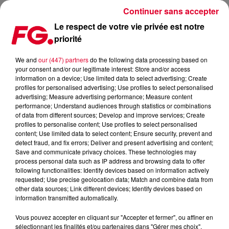
Continuer sans accepter
Le respect de votre vie privée est notre
priorité
SYNTHONY LYON ET PARIS LES 24 ET 26 SEPTEMBRE
We and
our (447) partners
do the following data processing based on
your consent and/or our legitimate interest: Store and/or access
Publié : 24 septembre 2025 à 14h18 par Alexandre
information on a device; Use limited data to select advertising; Create
profiles for personalised advertising; Use profiles to select personalised
advertising; Measure advertising performance; Measure content
performance; Understand audiences through statistics or combinations
of data from different sources; Develop and improve services; Create
profiles to personalise content; Use profiles to select personalised
content; Use limited data to select content; Ensure security, prevent and
detect fraud, and fix errors; Deliver and present advertising and content;
Save and communicate privacy choices. These technologies may
process personal data such as IP address and browsing data to offer
following functionalities: Identify devices based on information actively
requested; Use precise geolocation data; Match and combine data from
other data sources; Link different devices; Identify devices based on
information transmitted automatically.
Vous pouvez accepter en cliquant sur "Accepter et fermer", ou affiner en
sélectionnant les finalités et/ou partenaires dans "Gérer mes choix".