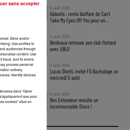
uer sans accepter
6 août 2026
Galantis : remix bluffant de Can’t
Take My Eyes Off You pour un...
c
5 août 2026
erest: Store and/or
Bordeaux retrouve son club flottant
tising; Use profiles to
».
avec UBLO
tand audiences through
personalise content; Use
 fraud, and fix errors;
 may process personal
5 août 2026
mation actively
Lucas Sketti, invité FG Backstage ce
vices; Identify devices
mercredi 5 août
rtenaires dans "Gérer
5 août 2026
s'appliqueront que pour
Bon Entendeur revisite un
les cookies" situé en
incontournable Disco !