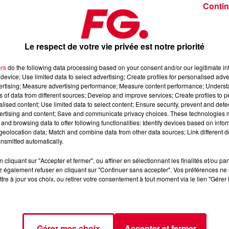
Contin
ments ? Pas sûr ! En revanche, on fait de la bonne musique ave
Le respect de votre vie privée est notre priorité
ers
do the following data processing based on your consent and/or our legitimate int
 les additionne, les aligne, tout en les triturant. Sa musique est
device; Use limited data to select advertising; Create profiles for personalised adver
 ne veut plus sortir, à l’image de son dernier single «
Parabel
vertising; Measure advertising performance; Measure content performance; Unders
ns of data from different sources; Develop and improve services; Create profiles to 
nt qui est ce soir l'invité de l'Happy Hour FG d'Antoine
alised content; Use limited data to select content; Ensure security, prevent and detect
ertising and content; Save and communicate privacy choices. These technologies
and browsing data to offer following functionalities: Identify devices based on infor
eolocation data; Match and combine data from other data sources; Link different de
nsmitted automatically.
cliquant sur "Accepter et fermer", ou affiner en sélectionnant les finalités et/ou pa
 également refuser en cliquant sur "Continuer sans accepter". Vos préférences ne 
tre à jour vos choix, ou retirer votre consentement à tout moment via le lien "Gérer 
Gérer mes choix
Accepter et fermer