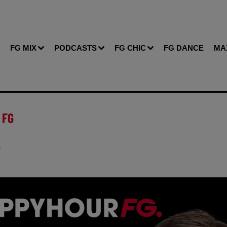
FG MIX
PODCASTS
FG CHIC
FG DANCE
MA
 FG
T