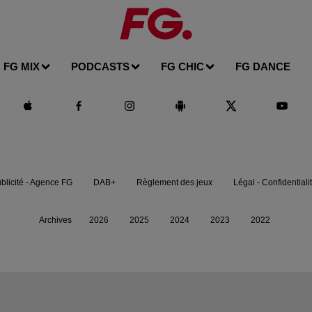
FG MIX
PODCASTS
FG CHIC
FG DANCE
blicité - Agence FG
DAB+
Règlement des jeux
Légal - Confidentiali
Archives
2026
2025
2024
2023
2022