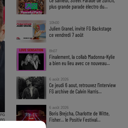
Ce samedi, Street Parade de Zurich,
plus grande parade électro du...
10h00
Julien Granel, invité FG Backstage
ce vendredi 7 août
8h07
Finalement, la collab Madonna-Kylie
a bien eu lieu avec ce nouveau...
6 août 2026
Ce jeudi 6 aout, retrouvez l'interview
FG archive de Calvin Harris...
6 août 2026
Boris Brejcha, Charlotte de Witte,
 FG
Fisher… le Positiv Festival...
 FG