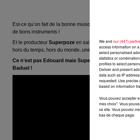
Est-ce qu’on fait de la bonne musique avec de bons senti
de bons instruments !
We and
our (447) partn
Et le producteur
Superpoze
en sait quelque chose, lui qui
access information on a 
hors du temps, hors du monde, une bulle d’évasion dont on
select personalised ad
statistics or combinatio
Ce n’est pas Edouard mais Superpoze aux mains d’arge
profiles to select person
Baduel !
Deliver and present adv
data such as IP address 
requested; Use precise g
based on information tra
Vous pouvez accepter en 
mes choix". Vous pouvez
ce site. Vous pouvez met
bas de chaque page.