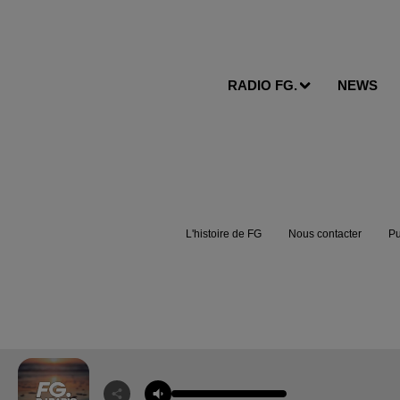
RADIO FG.
NEWS
L'histoire de FG
Nous contacter
Pu