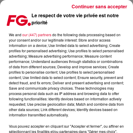
Continuer sans accepter
Le respect de votre vie privée est notre
priorité
"STEREOFUNK", LE BEL HOMMAGE À LA DISCO PAR STEREOCLIP
We and
our (447) partners
do the following data processing based on
your consent and/or our legitimate interest: Store and/or access
Publié : 27 novembre 2023 à 17h28 par Jean-Baptiste
information on a device; Use limited data to select advertising; Create
BLANDIN
profiles for personalised advertising; Use profiles to select personalised
advertising; Measure advertising performance; Measure content
performance; Understand audiences through statistics or combinations
of data from different sources; Develop and improve services; Create
profiles to personalise content; Use profiles to select personalised
content; Use limited data to select content; Ensure security, prevent and
detect fraud, and fix errors; Deliver and present advertising and content;
Save and communicate privacy choices. These technologies may
process personal data such as IP address and browsing data to offer
following functionalities: Identify devices based on information actively
requested; Use precise geolocation data; Match and combine data from
other data sources; Link different devices; Identify devices based on
information transmitted automatically.
Vous pouvez accepter en cliquant sur "Accepter et fermer", ou affiner en
sélectionnant les finalités et/ou partenaires dans "Gérer mes choix".