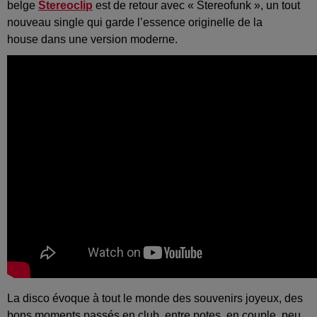
belge
Stereoclip
est de retour avec «
Stereofunk
», un tout
nouveau single qui garde l’essence originelle de
la
house
dans une version moderne.
La
disco évoque à tout le monde des souvenirs joyeux, des
bons moments passés en club, entre potes, en couple, peu