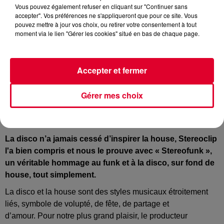
Vous pouvez également refuser en cliquant sur "Continuer sans
accepter". Vos préférences ne s'appliqueront que pour ce site. Vous
pouvez mettre à jour vos choix, ou retirer votre consentement à tout
moment via le lien "Gérer les cookies" situé en bas de chaque page.
Accepter et fermer
Stereoclip
Crédit :
Instagram : @Stereoclip
Gérer mes choix
La
disco n’a jamais cessé d’inspirer
la house
,
Stereoclip
l'a bien compris et nous le prouve avec «
Stereofunk
»,
un véritable hommage au
funk
et à
la
disco, sur fond
de
house
, tout simplement.
La
disco et
la house
sont des styles musicaux étroitement
liés, symbole de volupté, de fête, de partage et
d’amour.
Pour notre plus grand plaisir, le producteur