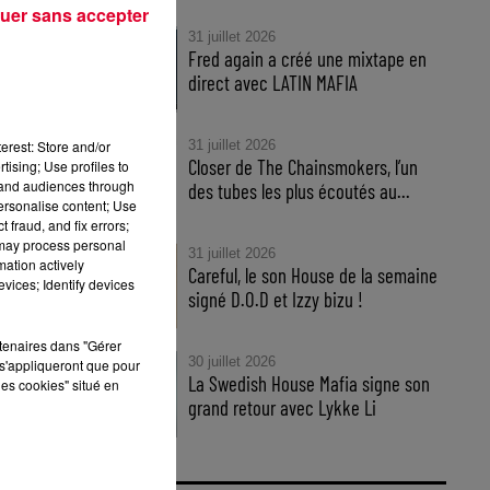
uer sans accepter
31 juillet 2026
Fred again a créé une mixtape en
reo
direct avec LATIN MAFIA
lors
erest: Store and/or
31 juillet 2026
Closer de The Chainsmokers, l’un
tising; Use profiles to
tand audiences through
des tubes les plus écoutés au...
personalise content; Use
 fraud, and fix errors;
 may process personal
31 juillet 2026
mation actively
Careful, le son House de la semaine
vices; Identify devices
signé D.O.D et Izzy bizu !
rtenaires dans "Gérer
30 juillet 2026
s'appliqueront que pour
La Swedish House Mafia signe son
les cookies" situé en
grand retour avec Lykke Li
as