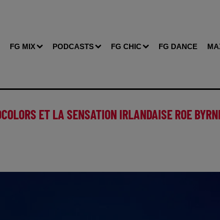
FG MIX
PODCASTS
FG CHIC
FG DANCE
MA
OCOLORS ET LA SENSATION IRLANDAISE ROE BYRN