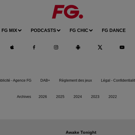
FG MIX
PODCASTS
FG CHIC
FG DANCE
blicité - Agence FG
DAB+
Règlement des jeux
Légal - Confidentiali
Archives
2026
2025
2024
2023
2022
Awake Tonight