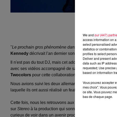
We and
our (447) partn
access information on a 
select personalised ad
"
Le prochain gros phénomène dans la musique irlandais
statistics or combinatio
Kennedy
décrivait l'an dernier son jeune compatriote
Roe
profiles to select person
Deliver and present adv
Il n'est pas du tout DJ, mais cet adolescent, 19 ans seul
data such as IP address 
requested; Use precise g
avec ses vidéos accompagné de sa guitare et surtout d'un m
based on information tra
Twocolors
pour cette collaboration sur ce nouveau track
Vous pouvez accepter en 
Nous avions suivi les deux allemands après de bons titr
mes choix". Vous pouvez
laquelle ils ont aussi réalisé un featuring avec l'artiste f
ce site. Vous pouvez met
bas de chaque page.
Cette fois, nous les retrouvons aux côtés de ce jeune tale
sur
Stereo
à la production qui sonne très vintage avec de
curieux de voir dans un avenir proche d'autres DJs colla