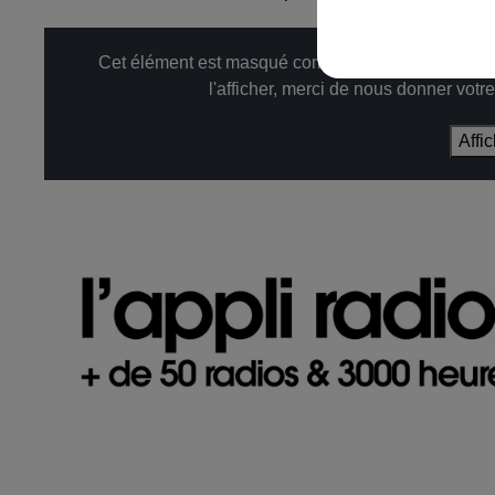
Cet élément est masqué compte-tenu du refus du d
l'afficher, merci de nous donner votr
Affi