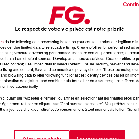
Contin
twocolors x Roe Byrne - Ste
Crédit :
Youtube Officiel Twoco
Le respect de votre vie privée est notre priorité
ers
do the following data processing based on your consent and/or our legitimate int
device; Use limited data to select advertising; Create profiles for personalised adver
vertising; Measure advertising performance; Measure content performance; Unders
e
", c'est par ces mots que le célèbre artiste irlandais
Dermot
ns of data from different sources; Develop and improve services; Create profiles to 
 Byrne.
alised content; Use limited data to select content; Ensure security, prevent and detect
ertising and content; Save and communicate privacy choices. These technologies
ement aujourd'hui, a bluffé son monde notamment via Instagram
and browsing data to offer following functionalities: Identify devices based on infor
eolocation data; Match and combine data from other data sources; Link different de
icro. Car c'est sans doute la voix qui a interpellé le duo
nsmitted automatically.
Stereo.
cliquant sur "Accepter et fermer", ou affiner en sélectionnant les finalités et/ou pa
es comme
Passion
en 2021 ou
Feel it 2
en 2022, année durant
 également refuser en cliquant sur "Continuer sans accepter". Vos préférences ne 
rançais Pascal Letoublon.
tre à jour vos choix, ou retirer votre consentement à tout moment via le lien "Gérer 
nt
Roe Byrne
et il faut reconnaître que le vocal est très efficace
s sonorités par moments Eurodance à l'allemande. Il ne serait p
borer avec Roe Byrne.