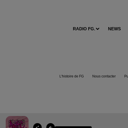
RADIO FG.
NEWS
L'histoire de FG
Nous contacter
Pu