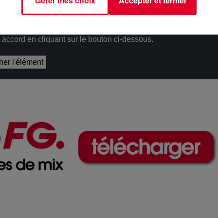
Gérer mes choix
Accepter et fermer
épôt de cookies que vous avez exprimé. Si vous souhaitez
e accord en cliquant sur le bouton ci-dessous.
cher l'élément