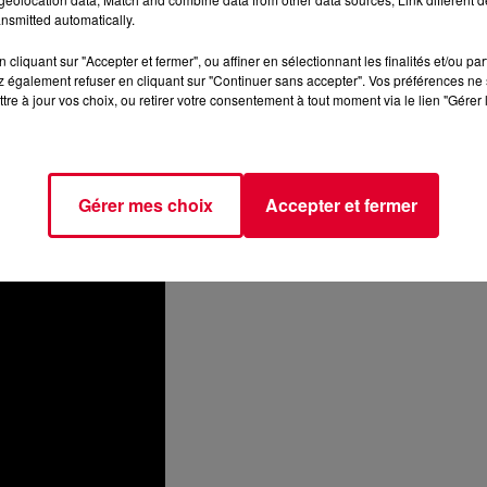
nsmitted automatically.
es restrictions sanitaires tombées, cela s’est rapidement
cliquant sur "Accepter et fermer", ou affiner en sélectionnant les finalités et/ou pa
 également refuser en cliquant sur "Continuer sans accepter". Vos préférences ne 
au
28 février 2023 à La Cigale à Paris et en partenariat avec 
tre à jour vos choix, ou retirer votre consentement à tout moment via le lien "Gérer 
ie Ellis-Bextor
a aussi dévoilé un nouveau single baptisé
e, dans le style de productions Dance à l’ancienne qui lui
nible.
Gérer mes choix
Accepter et fermer