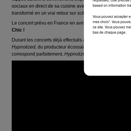
based on information tra
sociaux en direct de sa cuisine avec sa famille. Une fois l
transformé en un vrai retour sur scène.
Vous pouvez accepter en 
mes choix". Vous pouvez
Le concert prévu en France en avril dernier a été reporté 
ce site. Vous pouvez met
Chic !
bas de chaque page.
Durant les concerts déjà effectués au Royaume-Uni,
Soph
Hypnotized,
du producteur écossais
Wuh Oh.
Très efficac
correspond parfaitement,
Hypnotized
est désormais dispo