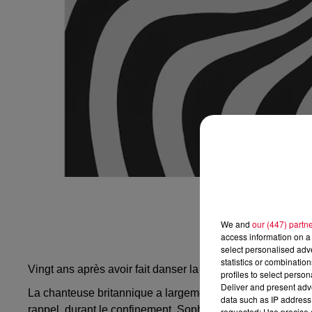
We and
our (447) partn
access information on a 
select personalised ad
statistics or combinatio
Vingt ans après avoir fait danser la planète avec
Murder o
profiles to select person
Deliver and present adv
La chanteuse britannique a largement repris le chemin de
data such as IP address 
rappel, durant le confinement, Sophie Ellis-Bextor faisai
requested; Use precise g