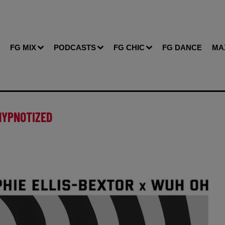
FG MIX
PODCASTS
FG CHIC
FG DANCE
MA
HYPNOTIZED