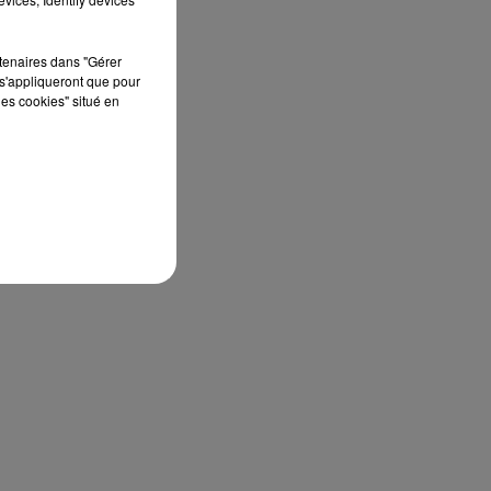
rtenaires dans "Gérer
s'appliqueront que pour
FG
les cookies" situé en