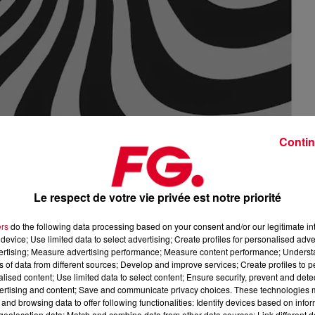
Contin
Sophie Ellis-Bextor et Wuh Oh - Hypnoti
Le respect de votre vie privée est notre priorité
Crédit :
Youtube Officiel Sophie Ellis-Be
ers
do the following data processing based on your consent and/or our legitimate int
device; Use limited data to select advertising; Create profiles for personalised adver
vertising; Measure advertising performance; Measure content performance; Unders
ns of data from different sources; Develop and improve services; Create profiles to 
n the Dancefloor
,
Sophie Ellis-Bextor
est toujours là !
alised content; Use limited data to select content; Ensure security, prevent and detect
ertising and content; Save and communicate privacy choices. These technologies
s salles de concerts avec sa tournée Kitchen Disco Tour. Pour
and browsing data to offer following functionalities: Identify devices based on infor
t un petit show musical chaque semaine diffusé sur les réseaux
eolocation data; Match and combine data from other data sources; Link different de