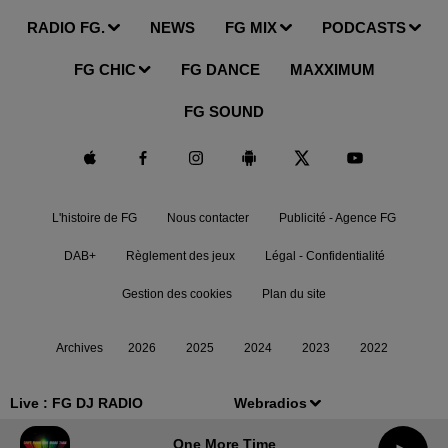
RADIO FG.
NEWS
FG MIX
PODCASTS
FG CHIC
FG DANCE
MAXXIMUM
FG SOUND
L'histoire de FG
Nous contacter
Publicité - Agence FG
DAB+
Règlement des jeux
Légal - Confidentialité
Gestion des cookies
Plan du site
Archives
2026
2025
2024
2023
2022
Live :
FG DJ RADIO
Webradios
One More Time