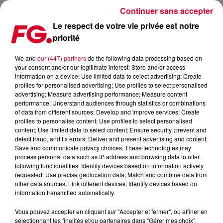
Continuer sans accepter
Le respect de votre vie privée est notre
priorité
SOLIDAYS 2025, LES PREMIERS NOMS DÉVOILÉS
We and
our (447) partners
do the following data processing based on
your consent and/or our legitimate interest: Store and/or access
Publié : 23 janvier 2025 à 18h22 par Jean-Baptiste
information on a device; Use limited data to select advertising; Create
BLANDIN
profiles for personalised advertising; Use profiles to select personalised
advertising; Measure advertising performance; Measure content
performance; Understand audiences through statistics or combinations
of data from different sources; Develop and improve services; Create
profiles to personalise content; Use profiles to select personalised
content; Use limited data to select content; Ensure security, prevent and
detect fraud, and fix errors; Deliver and present advertising and content;
Save and communicate privacy choices. These technologies may
process personal data such as IP address and browsing data to offer
following functionalities: Identify devices based on information actively
requested; Use precise geolocation data; Match and combine data from
other data sources; Link different devices; Identify devices based on
information transmitted automatically.
Vous pouvez accepter en cliquant sur "Accepter et fermer", ou affiner en
sélectionnant les finalités et/ou partenaires dans "Gérer mes choix".