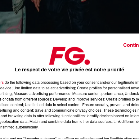
Contin
Sola
Crédit :
Instagram : @Sola
Le respect de votre vie privée est notre priorité
ers
do the following data processing based on your consent and/or our legitimate int
out son amour pour la house avec leur single
Take Me There
device; Use limited data to select advertising; Create profiles for personalised adver
vertising; Measure advertising performance; Measure content performance; Unders
ns of data from different sources; Develop and improve services; Create profiles to 
tion en tant que figure emblématique de la scène house.
alised content; Use limited data to select content; Ensure security, prevent and detect
 leur ville natale, Manchester. La ville de l’Hacienda, club
ertising and content; Save and communicate privacy choices. These technologies
and browsing data to offer following functionalities: Identify devices based on infor
e électronique dans les années 80 et 90 et influencé un grand
eolocation data; Match and combine data from other data sources; Link different de
nsmitted automatically.
Take Me There
, offre une déclaration d’amour aux clubs et à la
cliquant sur "Accepter et fermer", ou affiner en sélectionnant les finalités et/ou pa