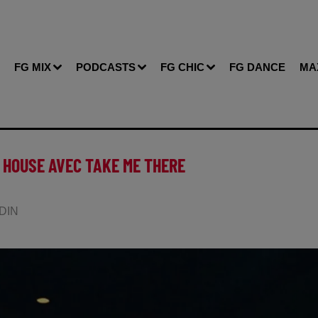
FG MIX
PODCASTS
FG CHIC
FG DANCE
MA
 HOUSE AVEC TAKE ME THERE
NDIN