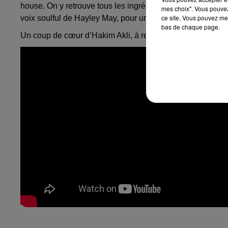
house. On y retrouve tous les ingrédients caractéristique
mes choix". Vous pouvez
ce site. Vous pouvez met
voix soulful de Hayley May, pour un rendu taillé pour les
bas de chaque page.
Un coup de cœur d’Hakim Akli, à retrouver en intégralité 