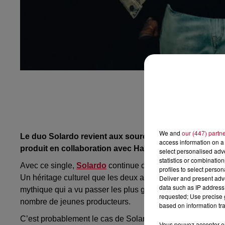
We and
our (447) partn
Le duo Solardo revient aux sources et nous prouve t
access information on a 
produit en collaboration avec Hayley May.
select personalised ad
statistics or combinatio
Avec ce single,
Solardo
continue de consolider sa réputa
profiles to select person
Un héritage culturel que les deux amis doivent notamment à
Deliver and present adv
data such as IP address 
mythique qui a vu passer les plus grands noms de la scèn
requested; Use precise g
nombre de jeunes producteurs.
based on information tra
C’est probablement le cas de Solardo, qui avec ce single
Vous pouvez accepter en 