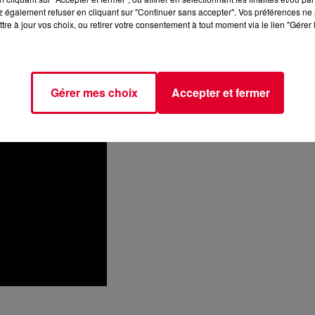
s, une rythmique dynamique, un groove entraînant et bien sûr la
 également refuser en cliquant sur "Continuer sans accepter". Vos préférences ne 
tre à jour vos choix, ou retirer votre consentement à tout moment via le lien "Gérer 
 dancefloors.
dès maintenant en playlist sur FG.
Gérer mes choix
Accepter et fermer