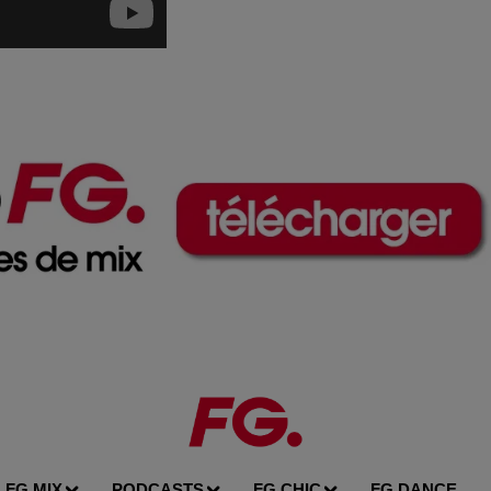
FG MIX
PODCASTS
FG CHIC
FG DANCE