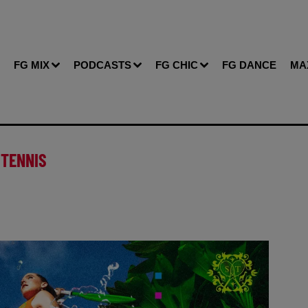
FG MIX
PODCASTS
FG CHIC
FG DANCE
MA
 TENNIS