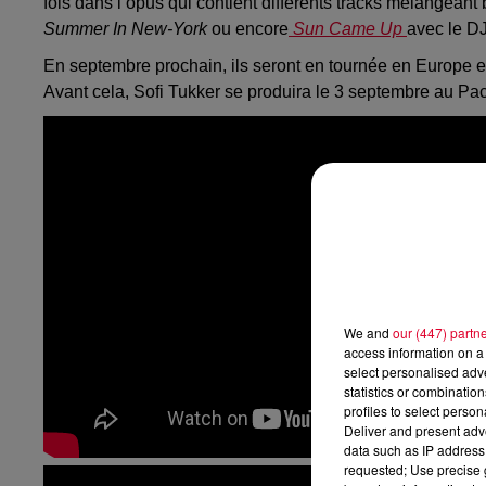
fois dans l’opus qui contient différents tracks mélangean
Summer In New-York
ou encore
Sun Came Up
avec le D
En septembre prochain, ils seront en tournée en Europe 
Avant cela, Sofi Tukker se produira le 3 septembre au P
We and
our (447) partn
access information on a 
select personalised ad
statistics or combinatio
profiles to select person
Deliver and present adv
data such as IP address 
requested; Use precise g