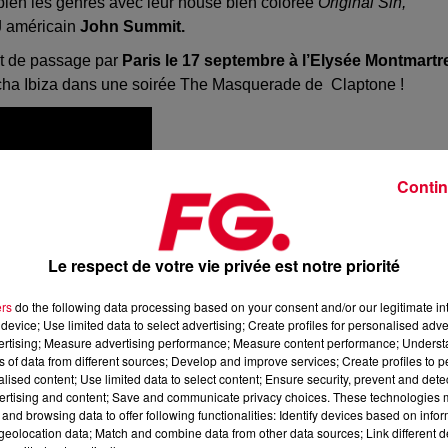
t bien les genres avec leur house bien colorée
Original Sin,
J américain
John Summit.
et de passage par
Paris le 17 septembre à l’Elysée Montmartr
acha Ibiza dans une soirée The Masquerade de Claptone !
Contin
Le respect de votre vie privée est notre priorité
ers
do the following data processing based on your consent and/or our legitimate int
device; Use limited data to select advertising; Create profiles for personalised adver
vertising; Measure advertising performance; Measure content performance; Unders
ns of data from different sources; Develop and improve services; Create profiles to 
alised content; Use limited data to select content; Ensure security, prevent and detect
ertising and content; Save and communicate privacy choices. These technologies
and browsing data to offer following functionalities: Identify devices based on infor
eolocation data; Match and combine data from other data sources; Link different de