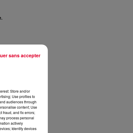
e.
uer sans accepter
erest: Store and/or
tising; Use profiles to
tand audiences through
personalise content; Use
 fraud, and fix errors;
 may process personal
mation actively
vices; Identify devices