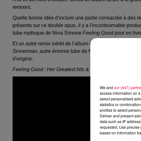
remixes.
Quelle bonne idée d'inclure une partie consacrée à des r
présents sur ce double opus, il y a l'incontournable pro
tube mythique de Nina Simone
Feeling Good
pour en livr
Et un autre remix inédit de l'album vient d'être dévoilé. C
Sinnerman
, autre énorme tube de Nina Simone. Le duo ap
d'origine.
Feeling Good : Her Greatest hits & remixes
sortira le 29 o
We and
our (447) partn
access information on a 
select personalised ad
statistics or combinatio
profiles to select person
Deliver and present adv
data such as IP address 
requested; Use precise g
based on information tra