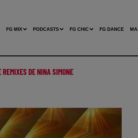
FG MIX
PODCASTS
FG CHIC
FG DANCE
MA
E REMIXES DE NINA SIMONE