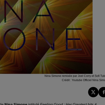
Nina Simone remixée par Joel Corry et Sofi Tuk
Crédit :
Youtube Officiel Nina Sim
nde
Nina Simone
intitulé
Feeling Good : Her Greatest hits &