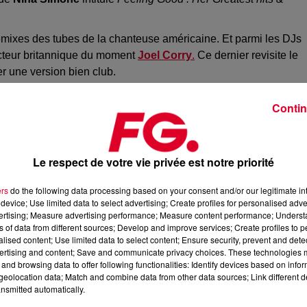
emixes des tubes de la chanteuse américaine. Et parmi les DJs
ducteur britannique du moment
Joel Corry
.
Ce dernier revisite le
er une version bien club.
'est au tour du duo américain
Sofi Tukker
de remixer pour leur pa
Contin
porte sa touche tout en conservant l'essence même du titre
ctobre et on a hâte de découvrir les autres remixes.
Le respect de votre vie privée est notre priorité
ers
do the following data processing based on your consent and/or our legitimate int
device; Use limited data to select advertising; Create profiles for personalised adver
vertising; Measure advertising performance; Measure content performance; Unders
ns of data from different sources; Develop and improve services; Create profiles to 
alised content; Use limited data to select content; Ensure security, prevent and detect
ertising and content; Save and communicate privacy choices. These technologies
and browsing data to offer following functionalities: Identify devices based on infor
eolocation data; Match and combine data from other data sources; Link different de
nsmitted automatically.