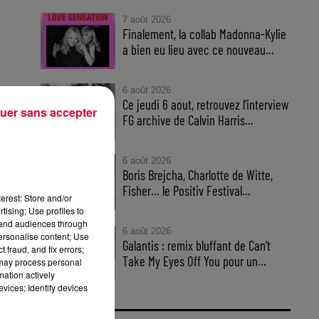
7 août 2026
Finalement, la collab Madonna-Kylie
a bien eu lieu avec ce nouveau...
6 août 2026
rt
Ce jeudi 6 aout, retrouvez l'interview
uer sans accepter
FG archive de Calvin Harris...
6 août 2026
Boris Brejcha, Charlotte de Witte,
Fisher… le Positiv Festival...
erest: Store and/or
tising; Use profiles to
tand audiences through
6 août 2026
personalise content; Use
Galantis : remix bluffant de Can’t
 fraud, and fix errors;
Take My Eyes Off You pour un...
 may process personal
mation actively
vices; Identify devices