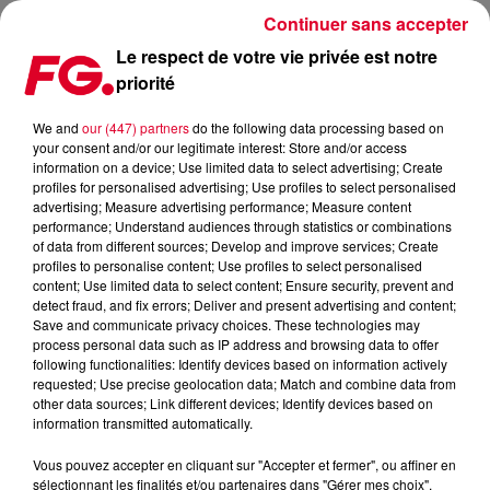
Continuer sans accepter
Le respect de votre vie privée est notre
priorité
SHOUSE ET D.O.D POUR LES REMIXES DE SIDE EFFECTS DE
BECKY HILL
We and
our (447) partners
do the following data processing based on
your consent and/or our legitimate interest: Store and/or access
information on a device; Use limited data to select advertising; Create
Publié : 13 juillet 2023 à 7h23 par Antony HARARI
profiles for personalised advertising; Use profiles to select personalised
advertising; Measure advertising performance; Measure content
performance; Understand audiences through statistics or combinations
of data from different sources; Develop and improve services; Create
profiles to personalise content; Use profiles to select personalised
content; Use limited data to select content; Ensure security, prevent and
detect fraud, and fix errors; Deliver and present advertising and content;
Save and communicate privacy choices. These technologies may
process personal data such as IP address and browsing data to offer
following functionalities: Identify devices based on information actively
requested; Use precise geolocation data; Match and combine data from
other data sources; Link different devices; Identify devices based on
information transmitted automatically.
Vous pouvez accepter en cliquant sur "Accepter et fermer", ou affiner en
sélectionnant les finalités et/ou partenaires dans "Gérer mes choix".