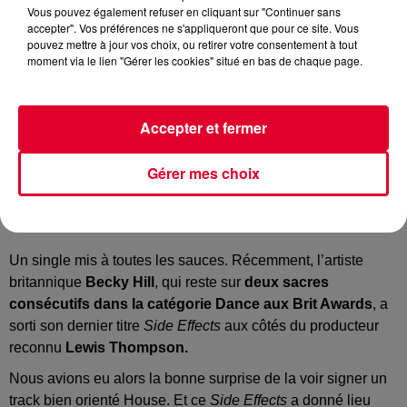
Vous pouvez également refuser en cliquant sur "Continuer sans
accepter". Vos préférences ne s'appliqueront que pour ce site. Vous
pouvez mettre à jour vos choix, ou retirer votre consentement à tout
moment via le lien "Gérer les cookies" situé en bas de chaque page.
Accepter et fermer
Becky Hill
Crédit :
Youtube Officiel Becky Hill
Gérer mes choix
Un single mis à toutes les sauces. Récemment, l’artiste
britannique
Becky Hill
, qui reste sur
deux sacres
consécutifs dans la catégorie Dance aux Brit Awards
, a
sorti son dernier titre
Side Effects
aux côtés du producteur
reconnu
Lewis Thompson.
Nous avions eu alors la bonne surprise de la voir signer un
track bien orienté House. Et ce
Side Effects
a donné lieu