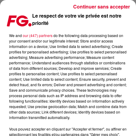
Continuer sans accepter
Le respect de votre vie privée est notre
priorité
SG LEWIS REJOINT LA TRÈS LONGUE LISTE DES REMIX
OFFICIEL D'EMPIRE OF THE SUN
We and
our (447) partners
do the following data processing based on
your consent and/or our legitimate interest: Store and/or access
information on a device; Use limited data to select advertising; Create
Publié : 23 janvier 2026 à 8h53 par Antony HARARI
profiles for personalised advertising; Use profiles to select personalised
advertising; Measure advertising performance; Measure content
performance; Understand audiences through statistics or combinations
of data from different sources; Develop and improve services; Create
profiles to personalise content; Use profiles to select personalised
content; Use limited data to select content; Ensure security, prevent and
detect fraud, and fix errors; Deliver and present advertising and content;
Save and communicate privacy choices. These technologies may
process personal data such as IP address and browsing data to offer
following functionalities: Identify devices based on information actively
requested; Use precise geolocation data; Match and combine data from
other data sources; Link different devices; Identify devices based on
information transmitted automatically.
Vous pouvez accepter en cliquant sur "Accepter et fermer", ou affiner en
sélectionnant les finalités et/ou partenaires dans "Gérer mes choix".