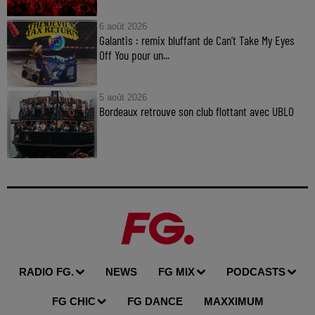
6 août 2026
Galantis : remix bluffant de Can’t Take My Eyes
Off You pour un...
5 août 2026
Bordeaux retrouve son club flottant avec UBLO
RADIO FG.
NEWS
FG MIX
PODCASTS
FG CHIC
FG DANCE
MAXXIMUM