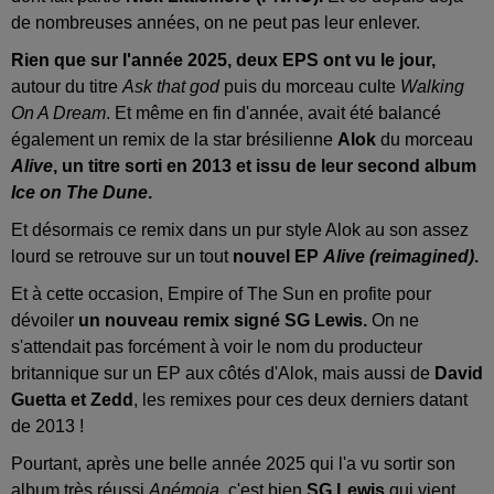
de nombreuses années, on ne peut pas leur enlever.
Rien que sur l'année 2025, deux EPS ont vu le jour,
autour du titre
Ask that god
puis du morceau culte
Walking
On A Dream
. Et même en fin d'année, avait été balancé
également un remix de la star brésilienne
Alok
du morceau
Alive
, un titre sorti en 2013 et issu de leur second album
Ice on The Dune
.
Et désormais ce remix dans un pur style Alok au son assez
lourd se retrouve sur un tout
nouvel EP
Alive (reimagined)
.
Et à cette occasion, Empire of The Sun en profite pour
dévoiler
un nouveau remix signé SG Lewis.
On ne
s'attendait pas forcément à voir le nom du producteur
britannique sur un EP aux côtés d'Alok, mais aussi de
David
Guetta et Zedd
, les remixes pour ces deux derniers datant
de 2013 !
Pourtant, après une belle année 2025 qui l'a vu sortir son
album très réussi
Anémoia
, c'est bien
SG Lewis
qui vient