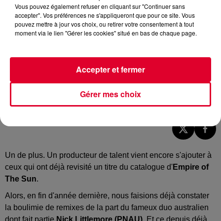
Vous pouvez également refuser en cliquant sur "Continuer sans
accepter". Vos préférences ne s'appliqueront que pour ce site. Vous
pouvez mettre à jour vos choix, ou retirer votre consentement à tout
moment via le lien "Gérer les cookies" situé en bas de chaque page.
Accepter et fermer
Gérer mes choix
Empire Of The Sun - Alive (Reimagined)
Crédit :
Youtube Officiel Empire Of The Sun
Un de plus. Un producteur de talent vient encore s'ajouter à
ceux qui ont déjà revisité un titre du catalogue d'
Empire of
The Sun
.
Alors, en fin d'année dernière, nous faisions déjà constater
la boulimie de remixes de la part du fameux duo australien
dont fait partie
Nick Littlemore (PNAU).
Et ce depuis déjà