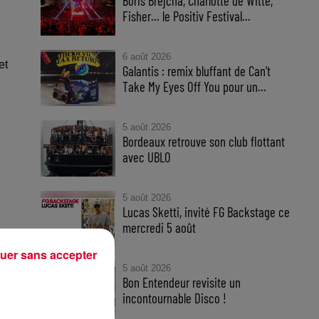
Boris Brejcha, Charlotte de Witte,
Fisher… le Positiv Festival...
6 août 2026
et
Galantis : remix bluffant de Can’t
Take My Eyes Off You pour un...
5 août 2026
Bordeaux retrouve son club flottant
avec UBLO
5 août 2026
Lucas Sketti, invité FG Backstage ce
mercredi 5 août
uer sans accepter
5 août 2026
Bon Entendeur revisite un
incontournable Disco !