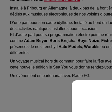
Installé à Fribourg en Allemagne, à deux pas de la frontièr
dédiés aux musiques électroniques de nos voisins d’outr
D’une part pour son cadre idyllique. Installé au bord du lac 
des activités nautiques installées pour l’occasion.
Et d’autre part pour sa programmation éléctro pointue ré
comme
Adam Beyer
,
Boris Brejcha
,
Boys Noize
,
Fishe
présences de nos frenchy
I Hate Models
,
Worakls
ou en
différentes.
Un voyage musical hors du commun pour faire la fête avec
cette nouvelle édition le Sea You vous donne rendez-vo
Un événement en partenariat avec Radio FG.