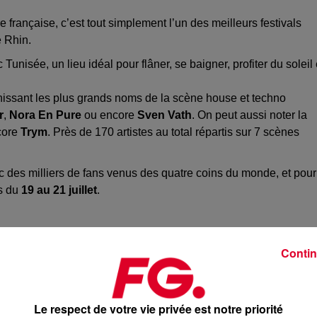
e française, c’est tout simplement l’un des meilleurs festivals
e Rhin.
Tunisée, un lieu idéal pour flâner, se baigner, profiter du soleil 
unissant les plus grands noms de la scène house et techno
r
,
Nora En Pure
ou encore
Sven Vath
. On peut aussi noter la
core
Trym
. Près de 170 artistes au total répartis sur 7 scènes
 des milliers de fans venus des quatre coins du monde, et pour
us du
19 au 21 juillet
.
Contin
Le respect de votre vie privée est notre priorité