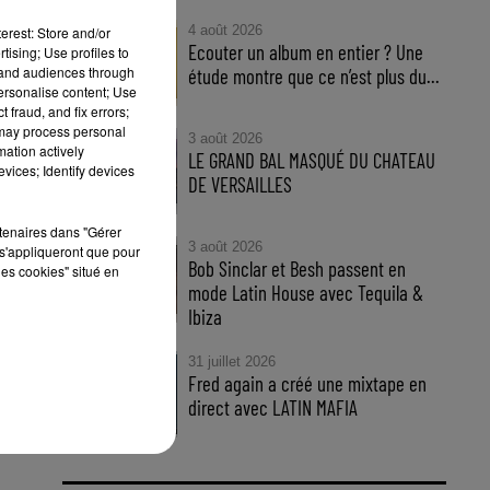
4 août 2026
erest: Store and/or
Ecouter un album en entier ? Une
tising; Use profiles to
tand audiences through
étude montre que ce n’est plus du...
personalise content; Use
 fraud, and fix errors;
 may process personal
3 août 2026
mation actively
LE GRAND BAL MASQUÉ DU CHATEAU
vices; Identify devices
DE VERSAILLES
rtenaires dans "Gérer
3 août 2026
s'appliqueront que pour
Bob Sinclar et Besh passent en
les cookies" situé en
mode Latin House avec Tequila &
Ibiza
31 juillet 2026
Fred again a créé une mixtape en
direct avec LATIN MAFIA