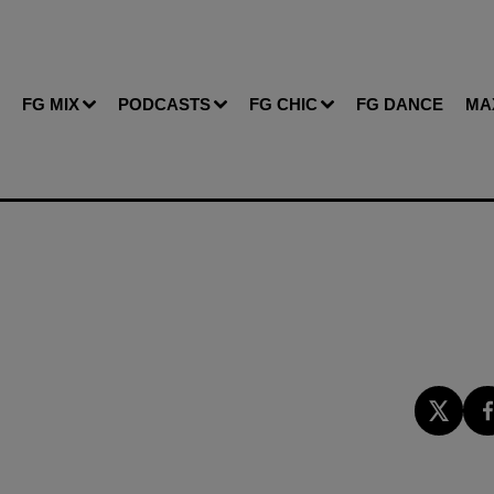
FG MIX
PODCASTS
FG CHIC
FG DANCE
MA