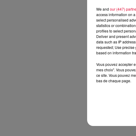
We and
our (447) partn
access information on a 
select personalised ad
statistics or combinatio
profiles to select person
Deliver and present adv
data such as IP address 
requested; Use precise g
based on information tra
Vous pouvez accepter en 
mes choix". Vous pouvez
ce site. Vous pouvez met
bas de chaque page.