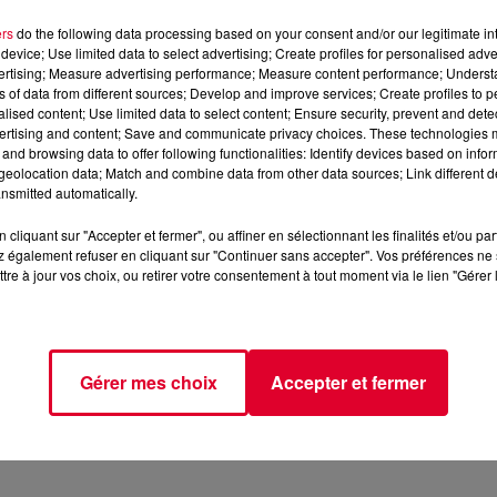
ers
do the following data processing based on your consent and/or our legitimate int
device; Use limited data to select advertising; Create profiles for personalised adver
vertising; Measure advertising performance; Measure content performance; Unders
ns of data from different sources; Develop and improve services; Create profiles to 
alised content; Use limited data to select content; Ensure security, prevent and detect
ertising and content; Save and communicate privacy choices. These technologies
and browsing data to offer following functionalities: Identify devices based on infor
eolocation data; Match and combine data from other data sources; Link different de
nsmitted automatically.
cliquant sur "Accepter et fermer", ou affiner en sélectionnant les finalités et/ou pa
 également refuser en cliquant sur "Continuer sans accepter". Vos préférences ne 
tre à jour vos choix, ou retirer votre consentement à tout moment via le lien "Gérer 
Gérer mes choix
Accepter et fermer