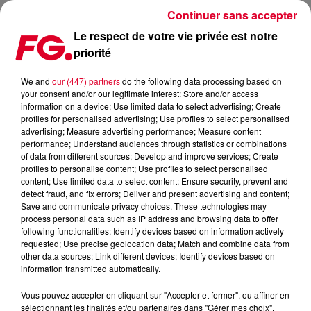
Continuer sans accepter
Le respect de votre vie privée est notre
priorité
SATIN JACKETS & TYLER MANN - LOOKING FOR YOU
We and
our (447) partners
do the following data processing based on
your consent and/or our legitimate interest: Store and/or access
Publié : 23 septembre 2024 à 15h20 par Arnaud
information on a device; Use limited data to select advertising; Create
GODEFROY
profiles for personalised advertising; Use profiles to select personalised
advertising; Measure advertising performance; Measure content
performance; Understand audiences through statistics or combinations
of data from different sources; Develop and improve services; Create
Satin Jackets & Tyler Mann - Looking
profiles to personalise content; Use profiles to select personalised
for You
content; Use limited data to select content; Ensure security, prevent and
detect fraud, and fix errors; Deliver and present advertising and content;
Save and communicate privacy choices. These technologies may
process personal data such as IP address and browsing data to offer
following functionalities: Identify devices based on information actively
requested; Use precise geolocation data; Match and combine data from
other data sources; Link different devices; Identify devices based on
information transmitted automatically.
Vous pouvez accepter en cliquant sur "Accepter et fermer", ou affiner en
sélectionnant les finalités et/ou partenaires dans "Gérer mes choix".