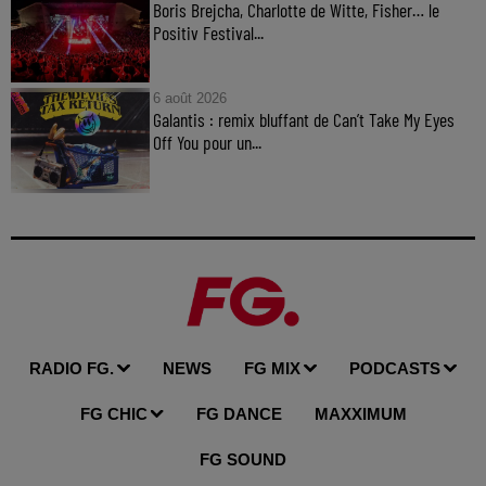
Boris Brejcha, Charlotte de Witte, Fisher… le
Positiv Festival...
6 août 2026
Galantis : remix bluffant de Can’t Take My Eyes
Off You pour un...
RADIO FG.
NEWS
FG MIX
PODCASTS
FG CHIC
FG DANCE
MAXXIMUM
FG SOUND