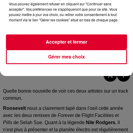
Vous pouvez également refuser en cliquant sur "Continuer sans
accepter". Vos préférences ne s'appliqueront que pour ce site. Vous
pouvez mettre à jour vos choix, ou retirer votre consentement à tout
moment via le lien "Gérer les cookies" situé en bas de chaque page.
Accepter et fermer
Roosevelt et Nile Rodgers - Passion
Gérer mes choix
Crédit :
Facebook Officiel Roosevelt
Quelle bonne nouvelle de voir ces deux artistes sur un track
commun.
Roosevelt
nous a clairement tapé dans l'oeil cette année
avec les deux remixes de
Forever
de Flight Facilities et
Pills
de Selah Sue. Quant à la légende
Nile Rodgers
, il
n'est plus à présenter et la planète électro est régulièrement