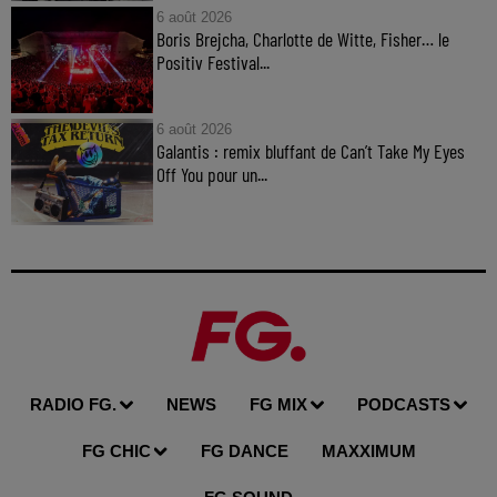
6 août 2026
Boris Brejcha, Charlotte de Witte, Fisher… le
Positiv Festival...
6 août 2026
Galantis : remix bluffant de Can’t Take My Eyes
Off You pour un...
RADIO FG.
NEWS
FG MIX
PODCASTS
FG CHIC
FG DANCE
MAXXIMUM