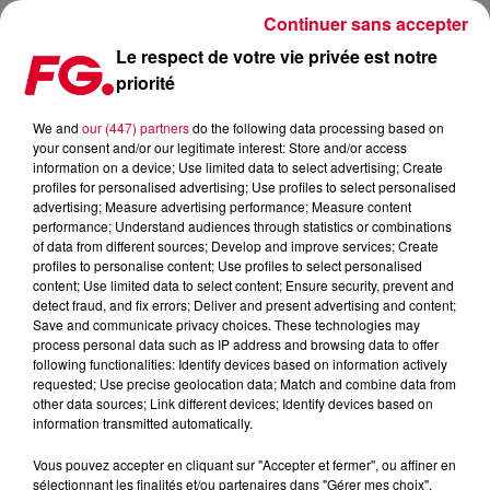
Continuer sans accepter
Le respect de votre vie privée est notre
priorité
ROBIN SCHULZ, TOPIC, PAUL VAN DYK, NICO SANTOS : LA
COLLAB XXL 100% ALLEMANDE !
We and
our (447) partners
do the following data processing based on
your consent and/or our legitimate interest: Store and/or access
information on a device; Use limited data to select advertising; Create
Publié : 28 janvier 2022 à 8h22 par Antony HARARI
profiles for personalised advertising; Use profiles to select personalised
advertising; Measure advertising performance; Measure content
performance; Understand audiences through statistics or combinations
of data from different sources; Develop and improve services; Create
profiles to personalise content; Use profiles to select personalised
content; Use limited data to select content; Ensure security, prevent and
detect fraud, and fix errors; Deliver and present advertising and content;
Save and communicate privacy choices. These technologies may
process personal data such as IP address and browsing data to offer
following functionalities: Identify devices based on information actively
requested; Use precise geolocation data; Match and combine data from
other data sources; Link different devices; Identify devices based on
information transmitted automatically.
Vous pouvez accepter en cliquant sur "Accepter et fermer", ou affiner en
Robin Schulz, Topic et Paul Van Dyk réunis sur le même titre
sélectionnant les finalités et/ou partenaires dans "Gérer mes choix".