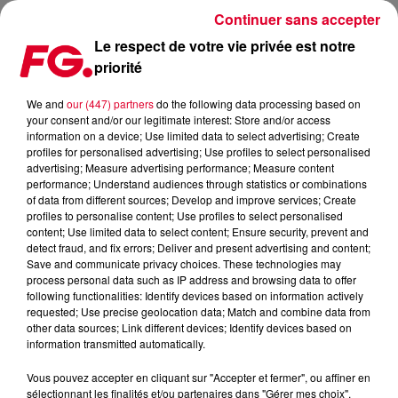
Continuer sans accepter
Le respect de votre vie privée est notre
priorité
REVIVEZ LE SHOW EXCEPTIONNEL DE MICHAEL CANITROT !
We and
our (447) partners
do the following data processing based on
your consent and/or our legitimate interest: Store and/or access
Publié : 3 janvier 2022 à 12h18 par Christophe HUBERT
information on a device; Use limited data to select advertising; Create
profiles for personalised advertising; Use profiles to select personalised
advertising; Measure advertising performance; Measure content
performance; Understand audiences through statistics or combinations
of data from different sources; Develop and improve services; Create
profiles to personalise content; Use profiles to select personalised
content; Use limited data to select content; Ensure security, prevent and
detect fraud, and fix errors; Deliver and present advertising and content;
Save and communicate privacy choices. These technologies may
process personal data such as IP address and browsing data to offer
following functionalities: Identify devices based on information actively
requested; Use precise geolocation data; Match and combine data from
other data sources; Link different devices; Identify devices based on
information transmitted automatically.
Vous pouvez accepter en cliquant sur "Accepter et fermer", ou affiner en
sélectionnant les finalités et/ou partenaires dans "Gérer mes choix".