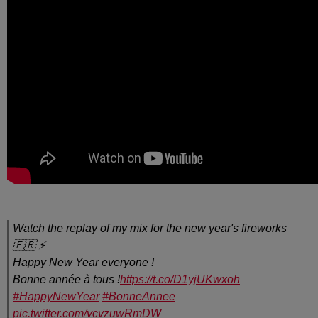
Watch the replay of my mix for the new year's fireworks
🇫🇷 ⚡
Happy New Year everyone !
Bonne année à tous !
https://t.co/D1yjUKwxoh
#HappyNewYear
#BonneAnnee
pic.twitter.com/vcvzuwRmDW