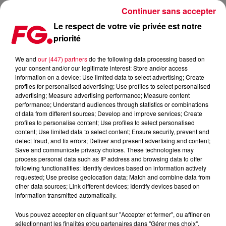
Continuer sans accepter
Le respect de votre vie privée est notre
priorité
RELEASE FG : VOOST – SOMETIMES IT HURTS
We and
our (447) partners
do the following data processing based on
your consent and/or our legitimate interest: Store and/or access
Publié : 29 octobre 2021 à 8h46 par Jean-Baptiste
information on a device; Use limited data to select advertising; Create
BLANDIN
profiles for personalised advertising; Use profiles to select personalised
advertising; Measure advertising performance; Measure content
performance; Understand audiences through statistics or combinations
of data from different sources; Develop and improve services; Create
profiles to personalise content; Use profiles to select personalised
content; Use limited data to select content; Ensure security, prevent and
detect fraud, and fix errors; Deliver and present advertising and content;
Save and communicate privacy choices. These technologies may
process personal data such as IP address and browsing data to offer
following functionalities: Identify devices based on information actively
requested; Use precise geolocation data; Match and combine data from
other data sources; Link different devices; Identify devices based on
information transmitted automatically.
Vous pouvez accepter en cliquant sur "Accepter et fermer", ou affiner en
sélectionnant les finalités et/ou partenaires dans "Gérer mes choix".