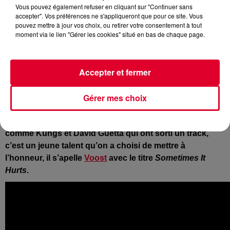
Vous pouvez également refuser en cliquant sur "Continuer sans
accepter". Vos préférences ne s'appliqueront que pour ce site. Vous
pouvez mettre à jour vos choix, ou retirer votre consentement à tout
Voost
moment via le lien "Gérer les cookies" situé en bas de chaque page.
Crédit :
Press Kit
Accepter et fermer
Comme chaque semaine, Radio FG vous fait découvrir
Gérer mes choix
la release de la semaine, vous savez la dernière sortie
musical et cette semaine, bien qu’il y ait des stars
comme Kungs et David Guetta qui ont sorti un track,
c’est un jeune talent qu’on a choisi de mettre à
l’honneur, il s’apelle
Voost
avec le titre
Sometimes It
Hurts
.