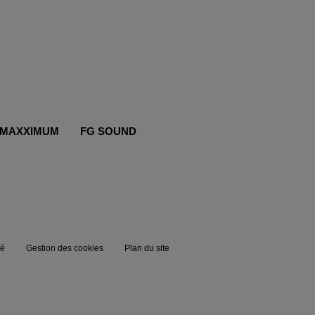
MAXXIMUM
FG SOUND
té
Gestion des cookies
Plan du site