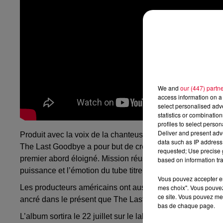
We and
our (447) partn
access information on a 
select personalised ad
statistics or combinatio
profiles to select person
Deliver and present adv
Produit avec la voix de la chanteuse
soul
américaine
Bet
data such as IP address 
The
Last
Goodbye
a pour but de créer une passerelle ent
requested; Use precise g
premier abord éloigné.
Mission réussie pour
Odesza
qui v
based on information tra
puissance et l’émotion du tube titre original.
Vous pouvez accepter en 
Les producteurs américains ont aussi dévoilé les titres, "
B
mes choix". Vous pouvez
ce site. Vous pouvez met
ancré dans le présent que The
Last
Goodbye
.
bas de chaque page.
L’album sortira le 22 juillet sur le label britannique
Ninja 