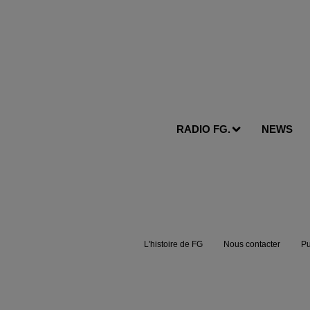
RADIO FG.
NEWS
L'histoire de FG
Nous contacter
Pu