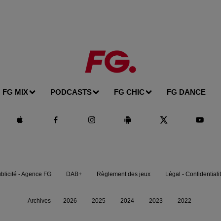
FG MIX
PODCASTS
FG CHIC
FG DANCE
blicité - Agence FG
DAB+
Règlement des jeux
Légal - Confidentiali
Archives
2026
2025
2024
2023
2022