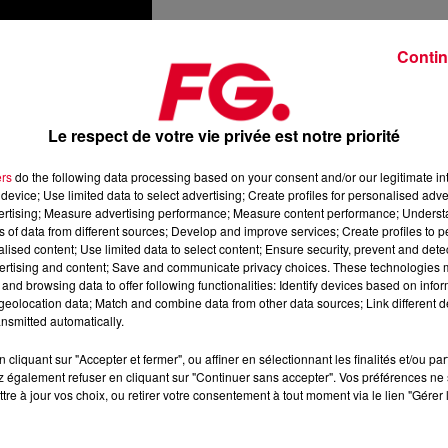
Contin
Le respect de votre vie privée est notre priorité
ers
do the following data processing based on your consent and/or our legitimate int
device; Use limited data to select advertising; Create profiles for personalised adver
vertising; Measure advertising performance; Measure content performance; Unders
ns of data from different sources; Develop and improve services; Create profiles to 
alised content; Use limited data to select content; Ensure security, prevent and detect
ertising and content; Save and communicate privacy choices. These technologies
tye
LaVette
et de son single « Let Me Down
Easy
» sorti en 196
and browsing data to offer following functionalities: Identify devices based on infor
re les époques et de réunir des styles musicaux qui paraissent 
eolocation data; Match and combine data from other data sources; Link different de
ient apporter un son électronique moderne tout en gardant la
nsmitted automatically.
cliquant sur "Accepter et fermer", ou affiner en sélectionnant les finalités et/ou pa
etter
Now
"
et "
Love
Letter
"
, tout aussi onirique, nostalgique et
 également refuser en cliquant sur "Continuer sans accepter". Vos préférences ne 
tre à jour vos choix, ou retirer votre consentement à tout moment via le lien "Gérer 
Tune
, un projet lumineux qui abordera «
les relations, la