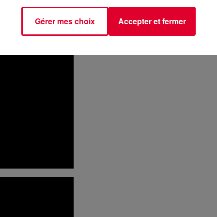
autres
».
Gérer mes choix
Accepter et fermer