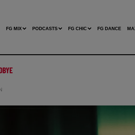
FG MIX
PODCASTS
FG CHIC
FG DANCE
MA
ODBYE
IN