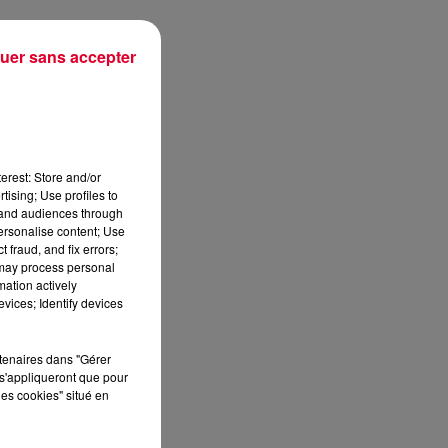
uer sans accepter
erest: Store and/or
tising; Use profiles to
tand audiences through
personalise content; Use
 fraud, and fix errors;
 may process personal
5,
mation actively
au
vices; Identify devices
rtenaires dans "Gérer
s'appliqueront que pour
les cookies" situé en